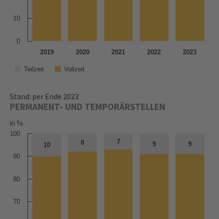
10
0
2019
2020
2021
2022
2023
Teilzeit
Vollzeit
Stand: per Ende 2023
PERMANENT- UND TEMPORÄRSTELLEN
in %
100
7
7
8
8
9
9
9
9
10
10
90
80
70