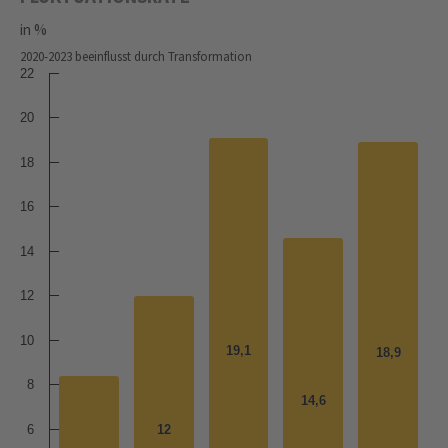
in %
2020-2023 beeinflusst durch Transformation
22
20
18
16
14
12
10
19,1
19,1
18,9
18,9
8
14,6
14,6
6
12
12