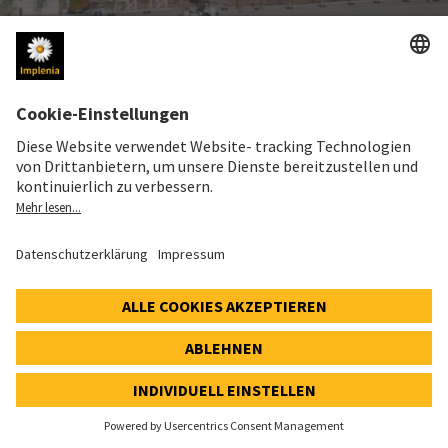
Berufsausbildung
Implenia will auch in der Nachwuchsförderung in der Baubranche
führend sein. Das Unternehmen bildet seit jeher junge
Fachkräfte aus. Damit sichert es die eigene Zukunft und nimmt
gleichzeitig seine gesellschaftliche Verantwortung wahr. 2023
waren rund 250 junge Menschen in einer Lehre in einem
gewerblichen oder technisch kaufmännischen Beruf bei Implenia
tätig.
Implenia bietet seinen Lernenden in der Schweiz nicht nur einen
Ausbildungsplatz, sondern stärkt ihre fachlichen und sozialen
Kompetenzen durch regelmässige Lernendenprojekte: 2023
realisierten beispielsweise Lernende des zweiten Lehrjahres drei
Brücken für die Gemeinde Goms und leisteten Arbeitseinsätze
für die Furka-Dampfbahn in Oberwald im Kanton Wallis (
mehr
dazu
).
Implenia Norwegen kürt seit 2019 die oder den «Mentorin oder