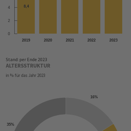
8,4
8,4
4
2
0
2019
2020
2021
2022
2023
Stand: per Ende 2023
ALTERSSTRUKTUR
in % für das Jahr 2023
16%
35%