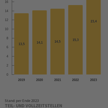
16
14
12
23,4
23,4
10
8
15,3
15,3
14,5
14,5
14,1
14,1
13,5
13,5
6
4
2
0
2019
2020
2021
2022
2023
Stand: per Ende 2023
TEIL- UND VOLLZEITSTELLEN