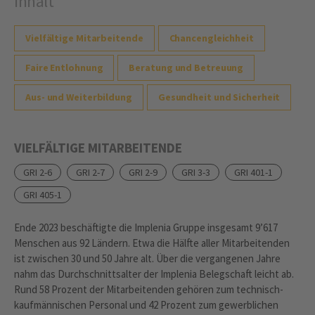
Inhalt
Vielfältige Mitarbeitende
Chancengleichheit
Faire Entlohnung
Beratung und Betreuung
Aus- und Weiterbildung
Gesundheit und Sicherheit
VIELFÄLTIGE MITARBEITENDE
GRI 2-6
GRI 2-7
GRI 2-9
GRI 3-3
GRI 401-1
GRI 405-1
Ende 2023 beschäftigte die Implenia Gruppe insgesamt 9’617
Menschen aus 92 Ländern. Etwa die Hälfte aller Mitarbeitenden
ist zwischen 30 und 50 Jahre alt. Über die vergangenen Jahre
nahm das Durchschnittsalter der Implenia Belegschaft leicht ab.
Rund 58 Prozent der Mitarbeitenden gehören zum technisch-
kaufmännischen Personal und 42 Prozent zum gewerblichen