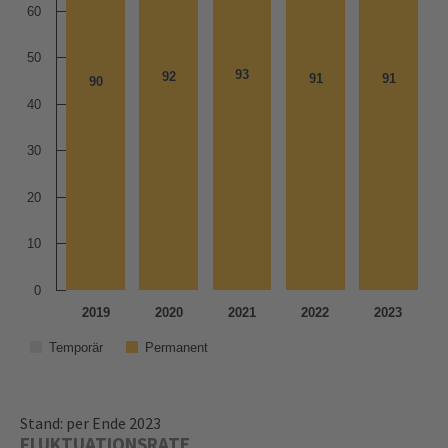
60
50
93
93
92
92
91
91
91
91
90
90
40
30
20
10
0
2019
2020
2021
2022
2023
Temporär
Permanent
Stand: per Ende 2023
FLUKTUATIONSRATE