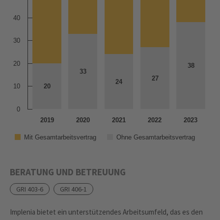
40
30
20
38
38
33
33
27
27
24
24
10
20
20
0
2019
2020
2021
2022
2023
Mit Gesamtarbeitsvertrag
Ohne Gesamtarbeitsvertrag
BERATUNG UND BETREUUNG
GRI 403-6
GRI 406-1
Implenia bietet ein unterstützendes Arbeitsumfeld, das es den