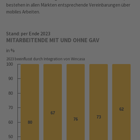
bestehen in allen Märkten entsprechende Vereinbarungen über
mobiles Arbeiten.
Stand: per Ende 2023
MITARBEITENDE MIT UND OHNE GAV
in %
2023 beeinflusst durch Integration von Wincasa
100
90
80
70
62
62
67
67
73
73
76
76
60
80
80
50