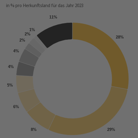
in % pro Herkunftsland für das Jahr 2023
11%
1%
2%
28%
2%
4%
4%
5%
6%
8%
29%