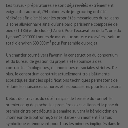
Les travaux préparatoires se sont déjà révélés extrêmement
exigeants : au total, 794 colonnes de jet grouting ont été
réalisées afin d’améliorer les propriétés mécaniques du sol dans
la zone alluvionnaire ainsi qu’une paroi parisienne composée de
pieux (1’186) et de clous (12'595). Pour l'excavation de la "zone du
tympan", 290'000 tonnes de matériaux ont été excavées - soit un
3
total d'environ 600'000 m
pour l'ensemble du projet.
Un chantier tourné vers l'avenir : la construction du consortium
et du bureau de gestion du projet a été soumise à des
contraintes écologiques, économiques et sociales strictes. De
plus, le consortium construit actuellement trois bâtiments
acoustiques dont les spécifications techniques permettent de
réduire les nuisances sonores et les poussières pour les riverains.
Début des travaux du côté français de l'entrée du tunnel : le
premier coup de pioche, les premières excavations et la pose du
premier cintre ont débuté la semaine suivant la bénédiction en
l'honneur de la patronne, Sainte Barbe - un moment à la fois
symbolique et émouvant pour tous les mineurs impliqués dans le