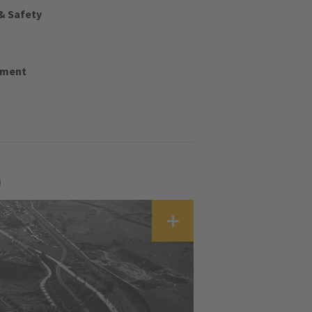
& Safety
ement
)