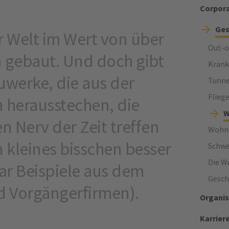
Corpor
Ges
er Welt im Wert von über
Out-o
n gebaut. Und doch gibt
Krank
werke, die aus der
Tunne
Fliege
 herausstechen, die
W
en Nerv der Zeit treffen
Wohn
n kleines bisschen besser
Schwe
Die W
ar Beispiele aus dem
Gesch
d Vorgängerfirmen).
Organis
Karrier