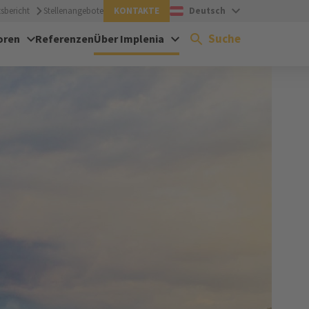
sbericht
Stellenangebote
KONTAKTE
Deutsch
Suche
oren
Referenzen
Über Implenia