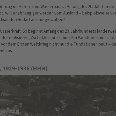
ahrung im Hafen- und Wasserbau ist Anfang des 20. Jahrhunder
zt, will unabhängiger werden vom Ausland – beispielsweise von 
chsenden Bedarf an Energie stillen?
 Wasserkraft. So beginnt Anfang des 20. Jahrhunderts landeswe
eder realisieren, Zschokke aber schon. Ein Paradebeispiel ist
vor dem Ersten Weltkrieg nicht nur die Fundationen baut – da
enhaus.
, 1929-1936 (HHH)