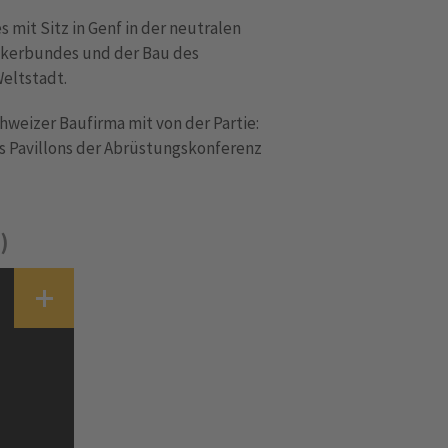
mit Sitz in Genf in der neutralen
Völkerbundes und der Bau des
Weltstadt.
weizer Baufirma mit von der Partie:
es Pavillons der Abrüstungskonferenz
)