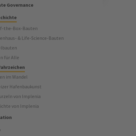
ate Governance
chichte
f-the-Box-Bauten
enhaus- & Life-Science-Bauten
lbauten
n für Alle
ahrzeichen
en im Wandel
izer Hafenbaukunst
urzeln von Implenia​
ichte von Implenia
ation
e