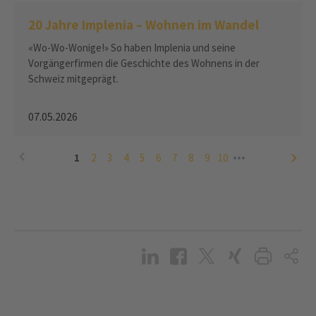
20 Jahre Implenia – Wohnen im Wandel
«Wo-Wo-Wonige!» So haben Implenia und seine
Vorgängerfirmen die Geschichte des Wohnens in der
Schweiz mitgeprägt.
07.05.2026
1
2
3
4
5
6
7
8
9
10
Zeige Seite
Zeige Seite
Zeige Seite
Zeige Seite
Zeige Seite
Zeige Seite
Zeige Seite
Zeige Seite
Zeige Seite