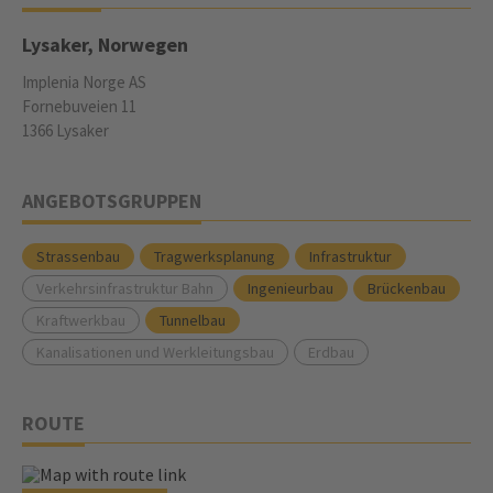
Lysaker, Norwegen
Implenia Norge AS
Fornebuveien 11
1366 Lysaker
ANGEBOTSGRUPPEN
Strassenbau
Tragwerksplanung
Infrastruktur
Verkehrsinfrastruktur Bahn
Ingenieurbau
Brückenbau
Kraftwerkbau
Tunnelbau
Kanalisationen und Werkleitungsbau
Erdbau
ROUTE