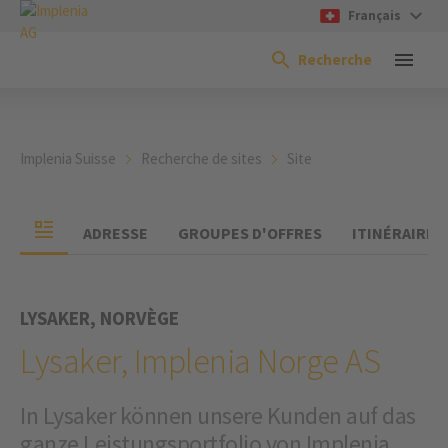
Français
Recherche
Implenia Suisse
Recherche de sites
Site
ADRESSE
GROUPES D'OFFRES
ITINÉRAIRE
LYSAKER, NORVÈGE
Lysaker, Implenia Norge AS
In Lysaker können unsere Kunden auf das
ganze Leistungsportfolio von Implenia