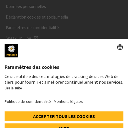
Données personnelles
Déclaration cookies et social media
Paramètres de confidentialité
Speak Up Line
PRIX DE L'ACTION
SWX: Implenia AG
ISIN: CH0023868554
62,30 CHF
0,00 CHF
(0,00%)
Details