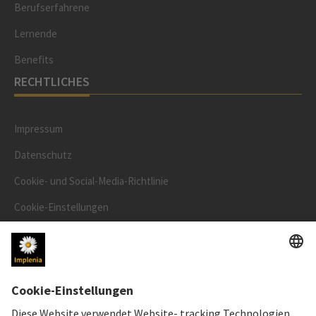
Berufserfahrene
Lernende
Benefits
RECHTLICHES
Impressum
Datenschutz
Cookie- und Social-Media-Richtlinie
Cookie-Einstellungen
Speak Up Line
AKTIENKURS
SWX: Implenia AG
ISIN: CH0023868554