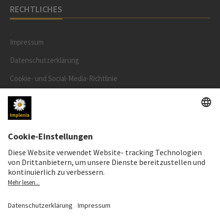
RECHTLICHES
Impressum
Datenschutzerklärung
Cookie- und Social-Media-Richtlinie
Cookie-Einstellungen
AKTIENKURS
SWX: Implenia AG
ISIN: CH0023868554
62,80 CHF
+0,10 CHF
(+0,16%)
Details