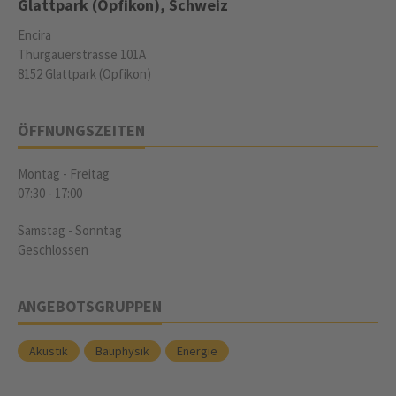
Glattpark (Opfikon), Schweiz
Encira
Thurgauerstrasse 101A
8152 Glattpark (Opfikon)
ÖFFNUNGSZEITEN
Montag - Freitag
07:30
-
17:00
Samstag - Sonntag
Geschlossen
ANGEBOTSGRUPPEN
Akustik
Bauphysik
Energie