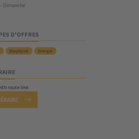
 - Dimanche
PES D'OFFRES
k
Bauphysik
Energie
RAIRE
NÉRAIRE