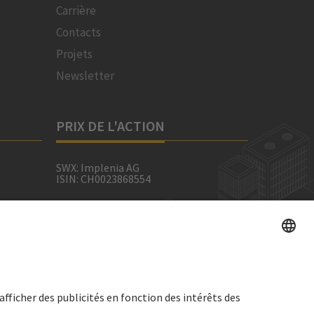
Carrière
Contacts
Projets
Newsletter
PRIX DE L'ACTION
SWX: Implenia AG
ISIN: CH0023868554
62,30 CHF
social
0,00 CHF
(0,00%)
é
Details