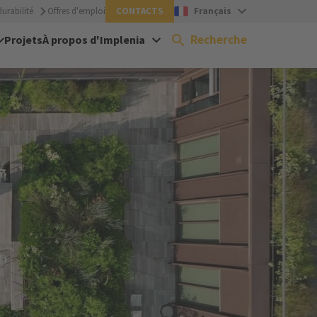
urabilité
Offres d'emploi
CONTACTS
Français
Recherche
Projets
À propos d'Implenia