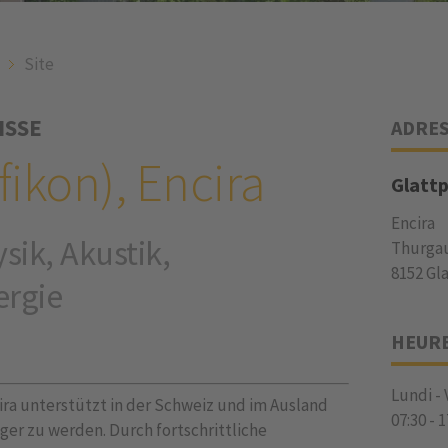
Site
ISSE
ADRE
fikon), Encira
Glattp
Encira
sik, Akustik,
Thurgau
8152 Gl
ergie
HEUR
Lundi -
ra unterstützt in der Schweiz und im Ausland
07:30
-
1
iger zu werden. Durch fortschrittliche