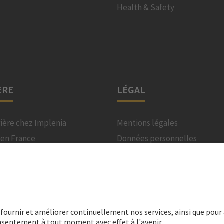
Health & Safety
ÈRE
LÉGAL
ière chez Implenia
Mentions légales
 en France
Données personnelles
es expérimentées
Déclaration sur les cookies et 
media
Paramètres de confidentialit
Speak Up Line