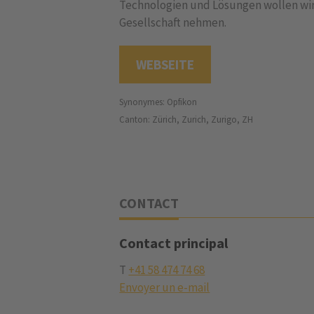
Technologien und Lösungen wollen wir 
Gesellschaft nehmen.
WEBSEITE
Synonymes: Opfikon
Canton: Zürich, Zurich, Zurigo, ZH
CONTACT
Contact principal
T
+41 58 474 74 68
Envoyer un e-mail