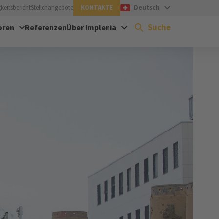
keitsbericht
Stellenangebote
KONTAKTE
Deutsch
Suche
oren
Referenzen
Über Implenia