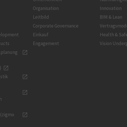
Organisation
Innovation
Leitbild
BIM & Lean
Corporate Governance
Vertragsmod
velopment
Einkauf
Health & Saf
ducts
Engagement
Vision Under
kplanung
)
stik
n
 (zigmo