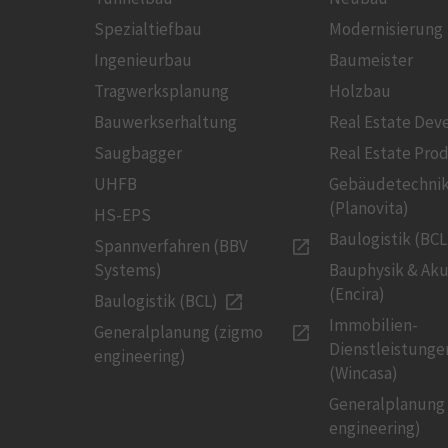
Spezialtiefbau
Modernisierung
Ingenieurbau
Baumeister
Tragwerksplanung
Holzbau
Bauwerkserhaltung
Real Estate De
Saugbagger
Real Estate Pro
UHFB
Gebäudetechni
(Planovita)
HS-EPS
Baulogistik (BCL
Spannverfahren (BBV
Systems)
Bauphysik & Aku
(Encira)
Baulogistik (BCL)
Immobilien-
Generalplanung (zigmo
Dienstleistunge
engineering)
(Wincasa)
Generalplanung
engineering)