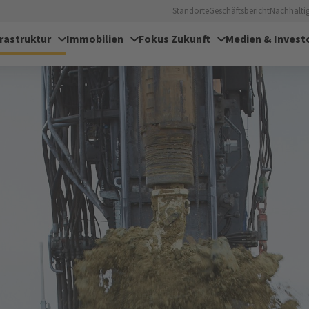
Standorte
Geschäftsbericht
Nachhaltig
frastruktur
Immobilien
Fokus Zukunft
Medien & Invest