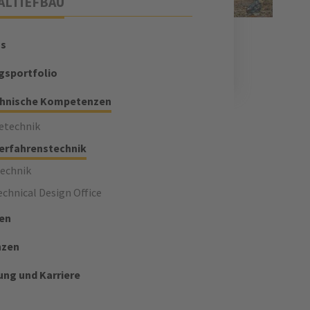
ALTIEFBAU
ns
gsportfolio
hnische Kompetenzen
etechnik
erfahrenstechnik
echnik
echnical Design Office
en
nzen
ung und Karriere