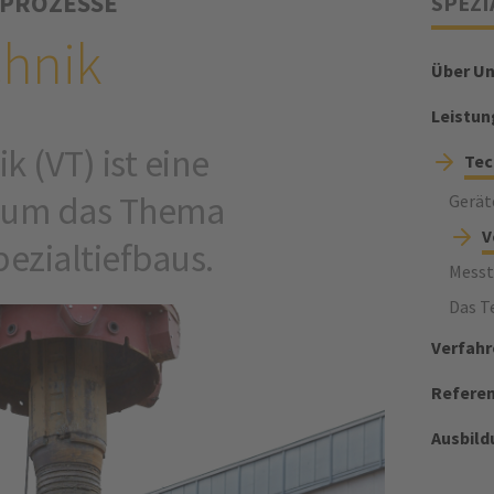
 PROZESSE
SPEZI
chnik
Über U
Leistun
k (VT) ist eine
Tec
d um das Thema
Gerät
V
ezialtiefbaus.
Messt
Das T
Verfahr
Refere
Ausbild