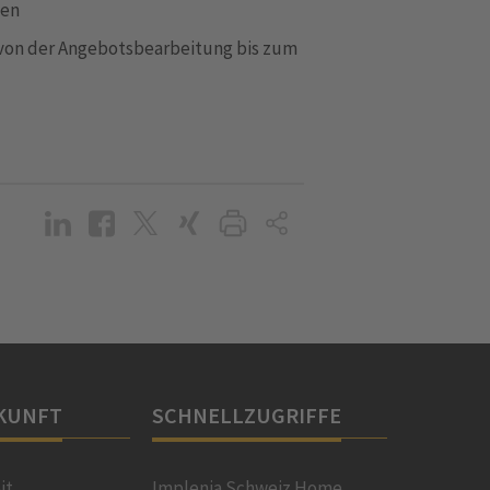
ngen
g von der Angebotsbearbeitung bis zum
KUNFT
SCHNELLZUGRIFFE
it
Implenia Schweiz Home