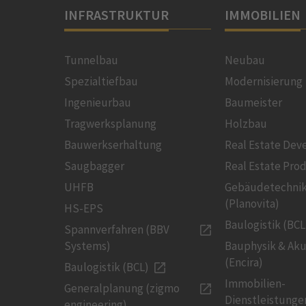
INFRASTRUKTUR
IMMOBILIEN
Tunnelbau
Neubau
Spezialtiefbau
Modernisierung
Ingenieurbau
Baumeister
Tragwerksplanung
Holzbau
Bauwerkserhaltung
Real Estate De
Saugbagger
Real Estate Pro
UHFB
Gebäudetechni
(Planovita)
HS-EPS
Baulogistik (BCL
Spannverfahren (BBV
Systems)
Bauphysik & Aku
(Encira)
Baulogistik (BCL)
Immobilien-
Generalplanung (zigmo
Dienstleistunge
engineering)