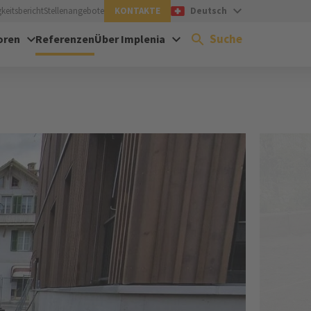
keitsbericht
Stellenangebote
KONTAKTE
Deutsch
Suche
oren
Referenzen
Über Implenia