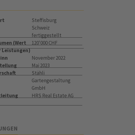
rt
Steffisburg
Schweiz
fertiggestellt
umen (Wert
120'000 CHF
r Leistungen)
inn
November 2022
tellung
Mai 2023
rschaft
Stähli
Gartengestaltung
GmbH
leitung
HRS Real Estate AG
TUNGEN