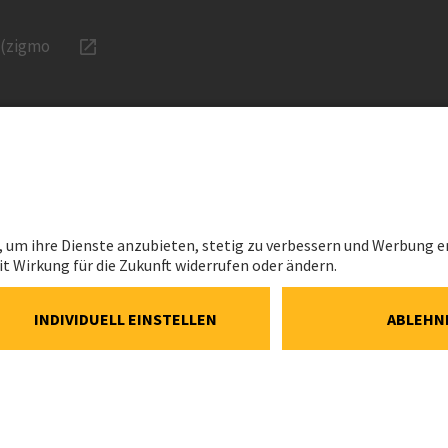
 (zigmo
KARRIERE
RECHTLIC
Karriere bei Implenia
Impressum
onen
Jobs Schweiz
Datenschutz
vestment
Berufserfahrene
Cookie- und 
Richtlinie
ns
Lernende
Cookie-Einst
Benefits
Speak Up Lin
mlung