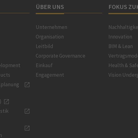
ÜBER UNS
FOKUS ZU
Unternehmen
Nachhaltigke
Organisation
Innovation
Leitbild
BIM & Lean
Corporate Governance
Vertragsmod
velopment
Einkauf
Health & Saf
ducts
Engagement
Vision Under
kplanung
)
stik
n