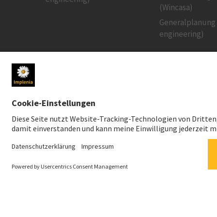
(Wincasa)
Generalplanung
engineering)
MEDIEN
INVESTOREN
Newsroom
Aktienkurs
Medienkontakt
Finanzpublikati
Social Media
Nachhaltiges In
Downloads für Medien
Creditor Relatio
News-Service
Finanzkalender
Generalversam
News-Service