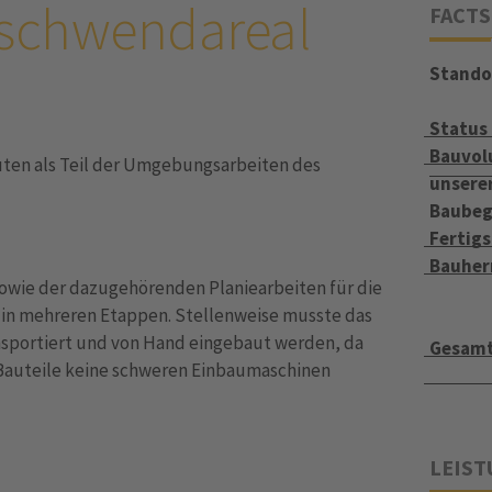
 Gschwendareal
FACTS
Stando
Status
Bauvol
uten als Teil der Umgebungsarbeiten des
unsere
Baubeg
Fertigs
Bauher
owie der dazugehörenden Planiearbeiten für die
in mehreren Etappen. Stellenweise musste das
sportiert und von Hand eingebaut werden, da
Gesamt
 Bauteile keine schweren Einbaumaschinen
LEIS