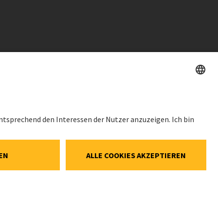
HES
AKTIENKURS
SWX: Implenia AG
ISIN: CH0023868554
62,30 CHF
Social-Media-
0,00 CHF
(0,00%)
ellungen
Details
e