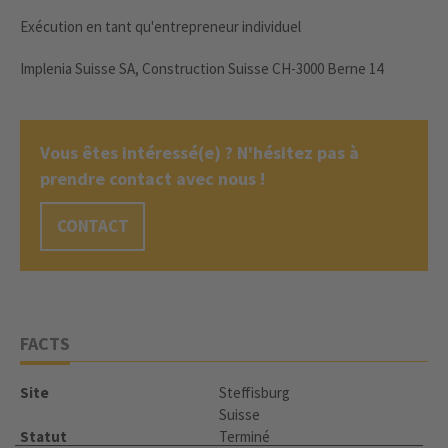
Exécution en tant qu'entrepreneur individuel
Implenia Suisse SA, Construction Suisse CH-3000 Berne 14
Vous êtes intéressé(e) ? N'hésitez pas à
prendre contact avec nous !
CONTACT
FACTS
Site
Steffisburg
Suisse
Statut
Terminé