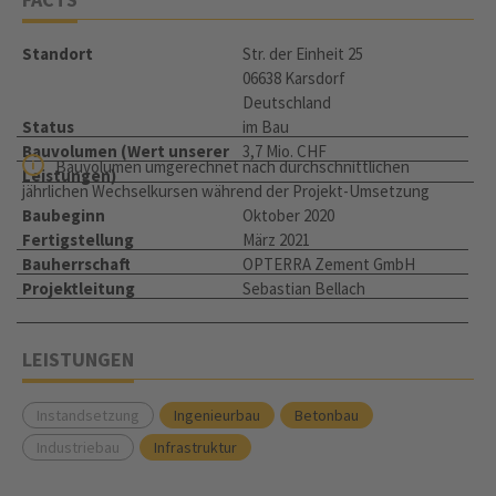
Standort
Str. der Einheit 25
06638 Karsdorf
Deutschland
Status
im Bau
Bauvolumen (Wert unserer
3,7 Mio. CHF
Bauvolumen umgerechnet nach durchschnittlichen
Leistungen)
jährlichen Wechselkursen während der Projekt-Umsetzung
Baubeginn
Oktober 2020
Fertigstellung
März 2021
Bauherrschaft
OPTERRA Zement GmbH
Projektleitung
Sebastian Bellach
LEISTUNGEN
Instandsetzung
Ingenieurbau
Betonbau
Industriebau
Infrastruktur