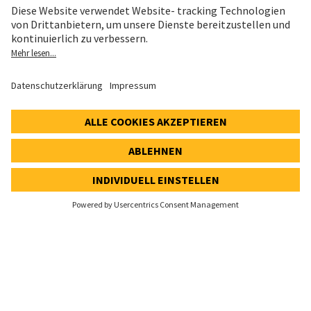
Datenschutz
Cookie- und Social-Media-Richtlinie
Cookie-Einstellungen
Speak Up Line
AKTIENKURS
SWX: Implenia AG
ISIN: CH0023868554
62,70 CHF
-0,50 CHF
(-0,79%)
Details
© 2026 Implenia AG