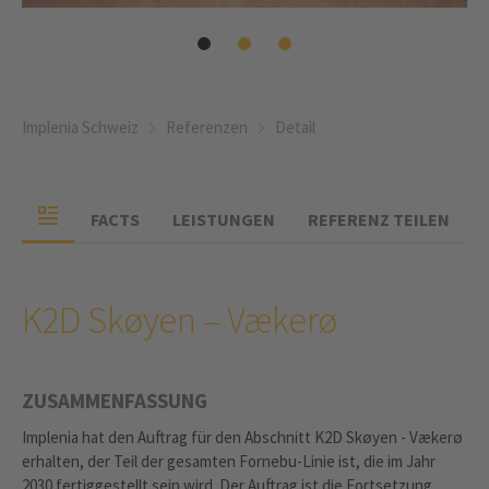
Implenia Schweiz
Referenzen
Detail
FACTS
LEISTUNGEN
REFERENZ TEILEN
K2D Skøyen – Vækerø
ZUSAMMENFASSUNG
Implenia hat den Auftrag für den Abschnitt K2D Skøyen - Vækerø
erhalten, der Teil der gesamten Fornebu-Linie ist, die im Jahr
2030 fertiggestellt sein wird. Der Auftrag ist die Fortsetzung