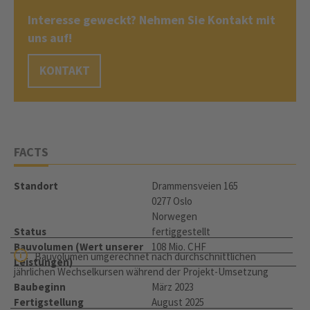
Interesse geweckt? Nehmen Sie Kontakt mit
uns auf!
KONTAKT
FACTS
Standort
Drammensveien 165
0277 Oslo
Norwegen
Status
fertiggestellt
Bauvolumen (Wert unserer
108 Mio. CHF
Bauvolumen umgerechnet nach durchschnittlichen
Leistungen)
jährlichen Wechselkursen während der Projekt-Umsetzung
Baubeginn
März 2023
Fertigstellung
August 2025