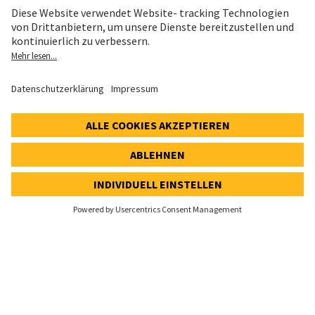
Datenschutz
Cookie- und Social-Media-Richtlinie
Cookie-Einstellungen
Speak Up Line
AKTIENKURS
SWX: Implenia AG
ISIN: CH0023868554
62,30 CHF
0,00 CHF
(0,00%)
Details
© 2026 Implenia AG