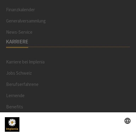
Finanzkalender
Generalversammlung
News-Service
KARRIERE
Karriere bei Implenia
Jobs Schweiz
Berufserfahrene
Lernende
Benefits
RECHTLICHES