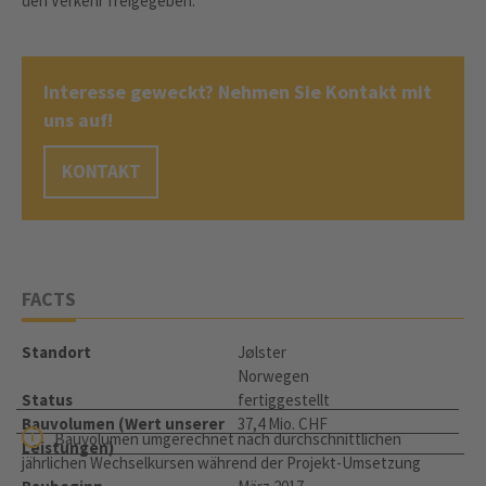
den Verkehr freigegeben.
Interesse geweckt? Nehmen Sie Kontakt mit
uns auf!
KONTAKT
FACTS
Standort
Jølster
Norwegen
Status
fertiggestellt
Bauvolumen (Wert unserer
37,4 Mio. CHF
Bauvolumen umgerechnet nach durchschnittlichen
Leistungen)
jährlichen Wechselkursen während der Projekt-Umsetzung