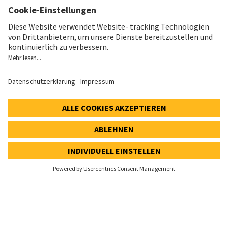
Impressum
Datenschutz
Cookie- und Social-Media-Richtlinie
Cookie-Einstellungen
Speak Up Line
AKTIENKURS
SWX: Implenia AG
ISIN: CH0023868554
62,30 CHF
-0,40 CHF
(-0,64%)
Details