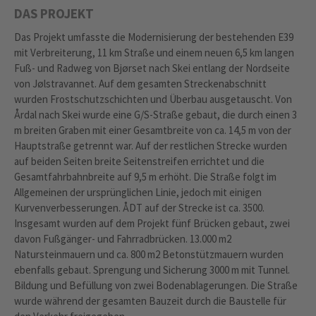
DAS PROJEKT
Das Projekt umfasste die Modernisierung der bestehenden E39
mit Verbreiterung, 11 km Straße und einem neuen 6,5 km langen
Fuß- und Radweg von Bjørset nach Skei entlang der Nordseite
von Jølstravannet. Auf dem gesamten Streckenabschnitt
wurden Frostschutzschichten und Überbau ausgetauscht. Von
Årdal nach Skei wurde eine G/S-Straße gebaut, die durch einen 3
m breiten Graben mit einer Gesamtbreite von ca. 14,5 m von der
Hauptstraße getrennt war. Auf der restlichen Strecke wurden
auf beiden Seiten breite Seitenstreifen errichtet und die
Gesamtfahrbahnbreite auf 9,5 m erhöht. Die Straße folgt im
Allgemeinen der ursprünglichen Linie, jedoch mit einigen
Kurvenverbesserungen. ÅDT auf der Strecke ist ca. 3500.
Insgesamt wurden auf dem Projekt fünf Brücken gebaut, zwei
davon Fußgänger- und Fahrradbrücken. 13.000 m2
Natursteinmauern und ca. 800 m2 Betonstützmauern wurden
ebenfalls gebaut. Sprengung und Sicherung 3000 m mit Tunnel.
Bildung und Befüllung von zwei Bodenablagerungen. Die Straße
wurde während der gesamten Bauzeit durch die Baustelle für