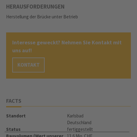
HERAUSFORDERUNGEN
Herstellung der Brücke unter Betrieb
Interesse geweckt? Nehmen Sie Kontakt mit
uns auf!
KONTAKT
FACTS
Standort
Karlsbad
Deutschland
Status
fertiggestellt
Bauvolumen (Wert unserer
13,6 Mio. CHF