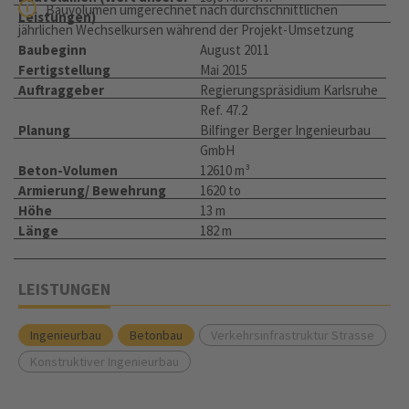
Bauvolumen umgerechnet nach durchschnittlichen
Leistungen)
jährlichen Wechselkursen während der Projekt-Umsetzung
Baubeginn
August 2011
Fertigstellung
Mai 2015
Auftraggeber
Regierungspräsidium Karlsruhe
Ref. 47.2
Planung
Bilfinger Berger Ingenieurbau
GmbH
Beton-Volumen
12610 m³
Armierung/ Bewehrung
1620 to
Höhe
13 m
Länge
182 m
LEISTUNGEN
Ingenieurbau
Betonbau
Verkehrsinfrastruktur Strasse
Konstruktiver Ingenieurbau