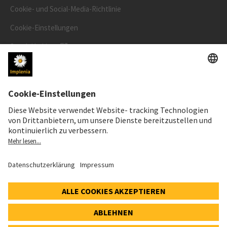
Cookie- und Social-Media-Richtlinie
Cookie-Einstellungen
Speak Up Line
AKTIENKURS
SWX: Implenia AG
ISIN: CH0023868554
61,80 CHF
-0,50 CHF
(-0,80%)
Details