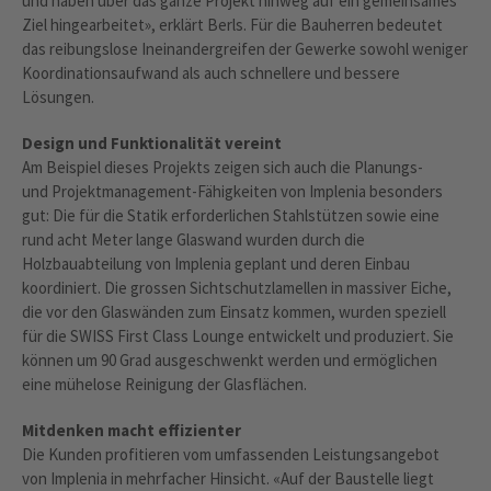
und haben über das ganze Projekt hinweg auf ein gemeinsames
Ziel hingearbeitet», erklärt Berls. Für die Bauherren bedeutet
das reibungslose Ineinandergreifen der Gewerke sowohl weniger
Koordinationsaufwand als auch schnellere und bessere
Lösungen.
Design und Funktionalität vereint
Am Beispiel dieses Projekts zeigen sich auch die Planungs-
und Projektmanagement-Fähigkeiten von Implenia besonders
gut: Die für die Statik erforderlichen Stahlstützen sowie eine
rund acht Meter lange Glaswand wurden durch die
Holzbauabteilung von Implenia geplant und deren Einbau
koordiniert. Die grossen Sichtschutzlamellen in massiver Eiche,
die vor den Glaswänden zum Einsatz kommen, wurden speziell
für die SWISS First Class Lounge entwickelt und produziert. Sie
können um 90 Grad ausgeschwenkt werden und ermöglichen
eine mühelose Reinigung der Glasflächen.
Mitdenken macht effizienter
Die Kunden profitieren vom umfassenden Leistungsangebot
von Implenia in mehrfacher Hinsicht. «Auf der Baustelle liegt