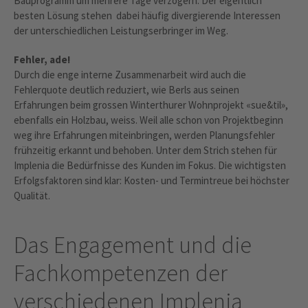
Bauprogramm um mehrere Tage verzögern. Der eigentlich
besten Lösung stehen dabei häufig divergierende Interessen
der unterschiedlichen Leistungserbringer im Weg.
Fehler, ade!
Durch die enge interne Zusammenarbeit wird auch die
Fehlerquote deutlich reduziert, wie Berls aus seinen
Erfahrungen beim grossen Winterthurer Wohnprojekt «sue&til»,
ebenfalls ein Holzbau, weiss. Weil alle schon von Projektbeginn
weg ihre Erfahrungen miteinbringen, werden Planungsfehler
frühzeitig erkannt und behoben. Unter dem Strich stehen für
Implenia die Bedürfnisse des Kunden im Fokus. Die wichtigsten
Erfolgsfaktoren sind klar: Kosten- und Termintreue bei höchster
Qualität.
Das Engagement und die
Fachkompetenzen der
verschiedenen Implenia