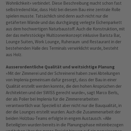
Wohnlichkeit» verbindet. Diese Beschreibung macht schon fast
selbstredend klar, dass Holz bei diesem Bau eine zentrale Rolle
spielen musste. Tatsächlich sind denn auch nicht nur die
getäferten Wände und das durchgängig verlegte Eichenparkett
aus dem hochwertigen Naturbaustoff. Auch die Konstruktion, mit
der das mehrstöckige Multizonenkonzept inklusive Barista Bar,
Lounge Suiten, Work Lounge, Ruheraum und Restaurant in der
bestehenden Halle des Terminals verwirklicht wurde, besteht
aus Holz.
Ausserordentliche Qualität und weitsichtige Planung
«Mit der Zimmerei und der Schreinerei haben zwei Abteilungen
von Implenia gemeinsam dafür gesorgt, dass der Bau in einer
Qualität erstellt werden konnte, die den hohen Ansprüchen der
Architekten und der SWISS gerecht wurde», sagt Marco Berls,
der als Polier bei Implenia für die Zimmererarbeiten
verantwortlich war. Speziell ist aber nicht nur die Bauqualität, in
der die Lounges erstellt wurden. Auch die Zusammenarbeit der
beiden Holzbau-Teams erfolgte in engem Austausch. «Alle
Beteiligten wurden bereits in die Planungsphase miteinbezogen