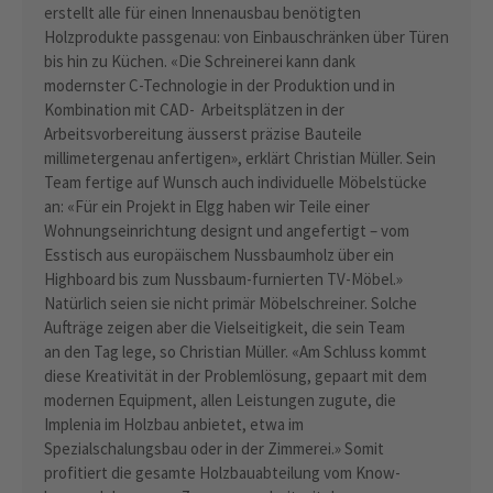
erstellt alle für einen Innenausbau benötigten
Holzprodukte passgenau: von Einbauschränken über Türen
bis hin zu Küchen. «Die Schreinerei kann dank
modernster C-Technologie in der Produktion und in
Kombination mit CAD- Arbeitsplätzen in der
Arbeitsvorbereitung äusserst präzise Bauteile
millimetergenau anfertigen», erklärt Christian Müller. Sein
Team fertige auf Wunsch auch individuelle Möbelstücke
an: «Für ein Projekt in Elgg haben wir Teile einer
Wohnungseinrichtung designt und angefertigt – vom
Esstisch aus europäischem Nussbaumholz über ein
Highboard bis zum Nussbaum-furnierten TV-Möbel.»
Natürlich seien sie nicht primär Möbelschreiner. Solche
Aufträge zeigen aber die Vielseitigkeit, die sein Team
an den Tag lege, so Christian Müller. «Am Schluss kommt
diese Kreativität in der Problemlösung, gepaart mit dem
modernen Equipment, allen Leistungen zugute, die
Implenia im Holzbau anbietet, etwa im
Spezialschalungsbau oder in der Zimmerei.» Somit
profitiert die gesamte Holzbauabteilung vom Know-