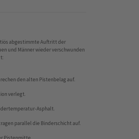
tiös abgestimmte Auftritt der
rauen und Männer wieder verschwunden
t:
echen den alten Pistenbelag auf.
ion verlegt.
iedertemperatur-Asphalt.
tragen parallel die Binderschicht auf.
r Pistenmitte.