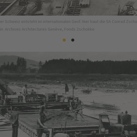
steht im internationalen Genf. Hier baut die SA Conrad Zschokke ab 1941 d
rchitectures Genève, Fonds Zschokke