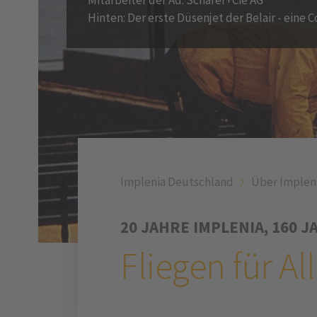
Hinten: Der erste Düsenjet der Belair - eine C
Implenia Deutschland
Über Implen
20 JAHRE IMPLENIA, 160 
Fliegen für Al