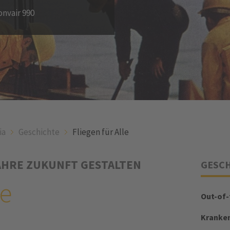
onvair 990
ia
Geschichte
Fliegen für Alle
JAHRE ZUKUNFT GESTALTEN
GESCH
le
Out-of
Kranken