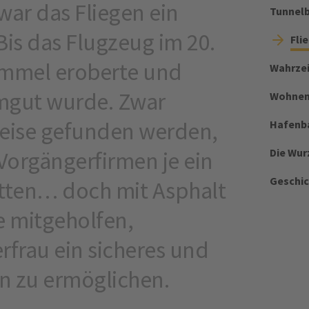
ar das Fliegen ein
Tunnel
is das Flugzeug im 20.
Fli
immel eroberte und
Wahrze
mgut wurde. Zwar
Wohnen
eise gefunden werden,
Hafenb
Die Wur
Vorgängerfirmen je ein
Geschic
tten… doch mit Asphalt
e mitgeholfen,
frau ein sicheres und
n zu ermöglichen.