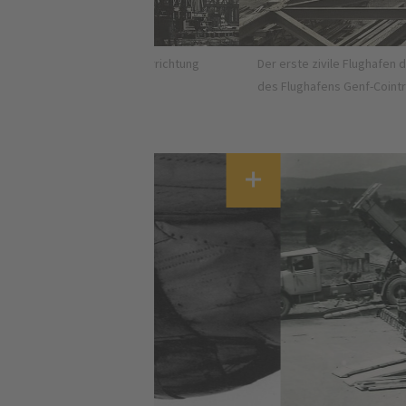
6-1948 der Errichtung
Der erste zivile Flughafen der Schweiz ent
des Flughafens Genf-Cointrin. Archives A