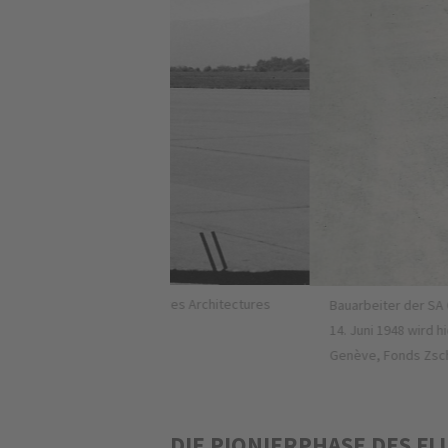
Archives Architectures
Bauarbeiter der SA Conrad Zschokke beim A
14. Juni 1948 wird hier eine Douglas DC-3 
Genève, Fonds Zschokke
DIE PIONIERPHASE DES F