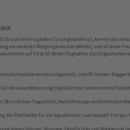
NIA
3 Uhr auf dem Flughafen Zürich gelandet ist, kommt der minu
zeug am nächsten Morgen genau hier abhebt, sind all diese F
ischenzeit auf Piste 10-28 der Flughafens Zürich geschehen is
ärmschutzwände werden aufgestellt; zwei 90-Tonnen-Bagger br
 für die neue Befeuerung (Signallichter) werden in der Fundat
er 28 cm dicken Tragschicht; Walzfahrzeuge verdichten den N
ng der Platzhalter für die Signallichter; zwei Asphalt-Fertiger 
erung abgeschlossen, Montage Signallichter und Markierung de