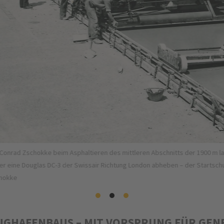
sphaltieren des mittleren Abschnitts der 1900 m langen Westpiste 10-28 
der Swissair Richtung London abheben – der Startschuss für den Linienbetrie
LUGHAFENBAUS – MIT VORSPRUNG FÜR GEN