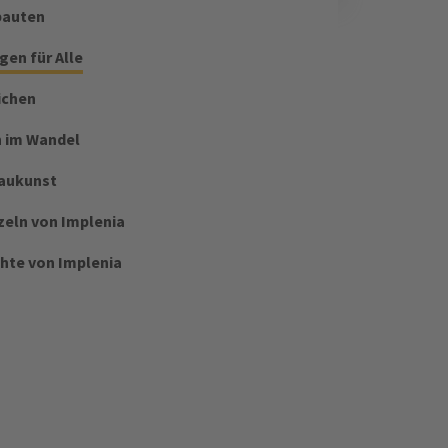
bauten
egen für Alle
ichen
 im Wandel
aukunst
zeln von Implenia​
hte von Implenia