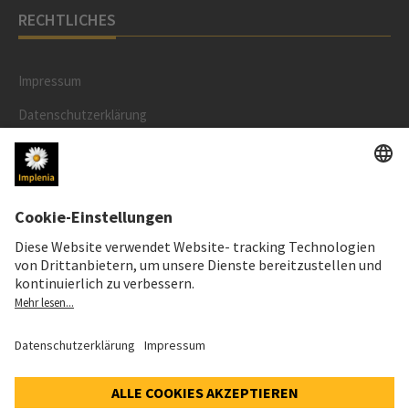
RECHTLICHES
Impressum
Datenschutzerklärung
Cookie- und Social-Media-Richtlinie
Cookie-Einstellungen
Speak Up Line
AKTIENKURS
SWX: Implenia AG
ISIN: CH0023868554
63,10 CHF
-0,10 CHF
(-0,16%)
Details