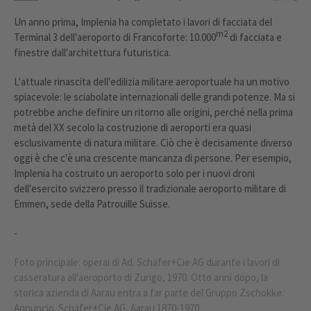
Un anno prima, Implenia ha completato i lavori di facciata del
m2
ULTERIORI INFORMAZIONI
Terminal 3 dell'aeroporto di Francoforte: 10.000
di facciata e
finestre dall'architettura futuristica.
ACCETTA
L'attuale rinascita dell'edilizia militare aeroportuale ha un motivo
powered by
Usercentrics Consent
spiacevole: le sciabolate internazionali delle grandi potenze. Ma si
Management Platform
potrebbe anche definire un ritorno alle origini, perché nella prima
metà del XX secolo la costruzione di aeroporti era quasi
esclusivamente di natura militare. Ciò che è decisamente diverso
oggi è che c'è una crescente mancanza di persone. Per esempio,
Implenia ha costruito un aeroporto solo per i nuovi droni
dell'esercito svizzero presso il tradizionale aeroporto militare di
Emmen, sede della Patrouille Suisse.
-
Foto principale: operai di Ad. Schäfer+Cie AG durante i lavori di
casseratura all'aeroporto di Zurigo, 1970. Otto anni dopo, la
storica azienda di Aarau entra a far parte del Gruppo Zschokke.
Annuncio. Schäfer+Cie AG, Aarau 1870-1970