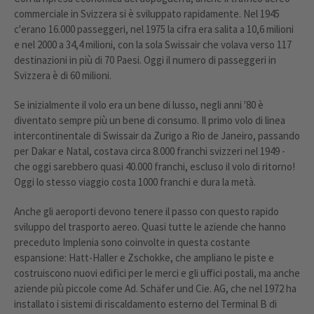
commerciale in Svizzera si è sviluppato rapidamente. Nel 1945
c'erano 16.000 passeggeri, nel 1975 la cifra era salita a 10,6 milioni
e nel 2000 a 34,4 milioni, con la sola Swissair che volava verso 117
destinazioni in più di 70 Paesi. Oggi il numero di passeggeri in
Svizzera è di 60 milioni.
Se inizialmente il volo era un bene di lusso, negli anni '80 è
diventato sempre più un bene di consumo. Il primo volo di linea
intercontinentale di Swissair da Zurigo a Rio de Janeiro, passando
per Dakar e Natal, costava circa 8.000 franchi svizzeri nel 1949 -
che oggi sarebbero quasi 40.000 franchi, escluso il volo di ritorno!
Oggi lo stesso viaggio costa 1000 franchi e dura la metà.
Anche gli aeroporti devono tenere il passo con questo rapido
sviluppo del trasporto aereo. Quasi tutte le aziende che hanno
preceduto Implenia sono coinvolte in questa costante
espansione: Hatt-Haller e Zschokke, che ampliano le piste e
costruiscono nuovi edifici per le merci e gli uffici postali, ma anche
aziende più piccole come Ad. Schäfer und Cie. AG, che nel 1972 ha
installato i sistemi di riscaldamento esterno del Terminal B di