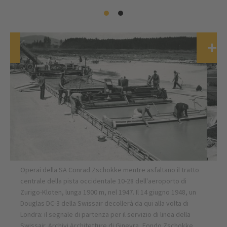
Operai della SA Conrad Zschokke mentre asfaltano il tratto
centrale della pista occidentale 10-28 dell'aeroporto di
Zurigo-Kloten, lunga 1900 m, nel 1947. Il 14 giugno 1948, un
Douglas DC-3 della Swissair decollerà da qui alla volta di
Londra: il segnale di partenza per il servizio di linea della
Swissair. Archivi Architetture di Ginevra, Fondo Zschokke