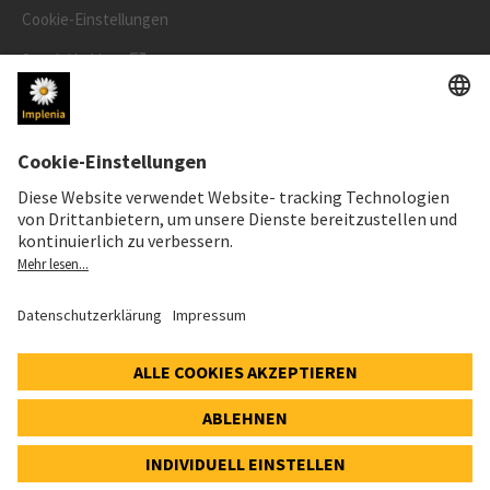
Cookie-Einstellungen
Speak Up Line
AKTIENKURS
SWX: Implenia AG
ISIN: CH0023868554
62,70 CHF
-0,50 CHF
(-0,79%)
Details
© 2026 Implenia AG