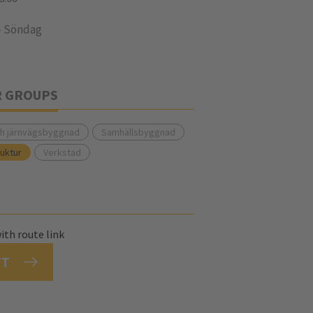
- Söndag
R GROUPS
ch järnvägsbyggnad
Samhällsbyggnad
ruktur
Verkstad
TT