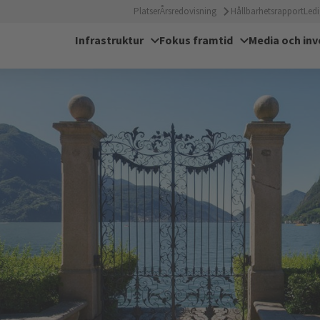
Platser
Årsredovisning
Hållbarhetsrapport
Ledi
Infrastruktur
Fokus framtid
Media och inv