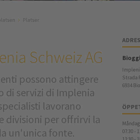
latsen
Platser
ADRE
lenia Schweiz AG
Biogg
Impleni
lienti possono attingere
Strada 
6934 Bi
o di servizi di Implenia
 specialisti lavorano
ÖPPE
e divisioni per offrirvi la
Måndag 
da un'unica fonte.
07:30
-
1
13:30
-
1