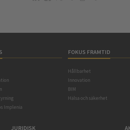
S
FOKUS FRAMTID
Hållbarhet
ation
Innovation
on
BIM
tyrning
Hälsa och säkerhet
os Implenia
JURIDISK
A