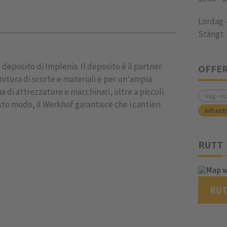
Lördag 
Stängt
 deposito di Implenia. Il deposito è il partner
OFFE
ornitura di scorte e materiali e per un'ampia
 di attrezzature e macchinari, oltre a piccoli
Väg- o
sto modo, il Werkhof garantisce che i cantieri
Infrast
RUTT
RU