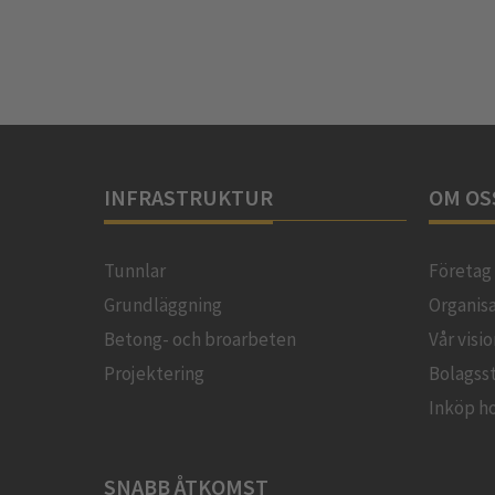
INFRASTRUKTUR
OM OS
Tunnlar
Företag
Grundläggning
Organis
Betong- och broarbeten
Vår visi
Projektering
Bolagss
Inköp h
SNABB ÅTKOMST