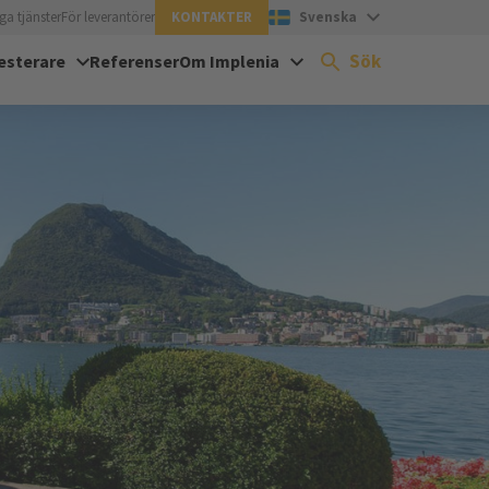
ga tjänster
För leverantörer
KONTAKTER
Svenska
Sök
esterare
Referenser
Om Implenia