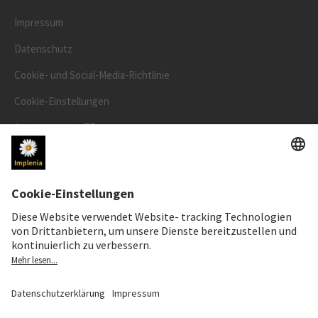
Impressum
Datenschutz
Cookie- und Social-Media-Richtlinie
Cookie-Einstellungen
Speak Up Line
AKTIENKURS
SWX: Implenia AG
ISIN: CH0023868554
62,70 CHF
-0,50 CHF
(-0,79%)
Details