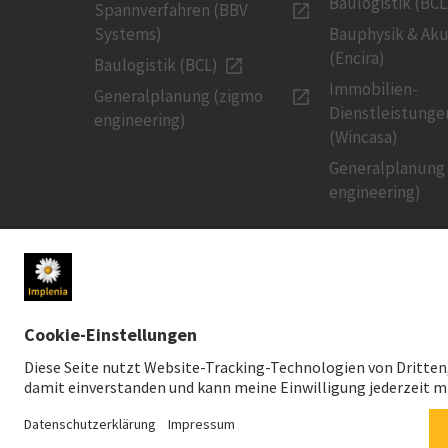
Baulogistik (BCL
Spannverfahren (BBV
Systems)
Bauphysik & Aku
(Encira)
Baulogistik (BCL)
Immobilien-
Generalplanung (zigmo
Dienstleistunge
engineering)
(Wincasa)
Generalplanung
engineering)
MEDIEN
INVESTOREN
Newsroom
Aktienkurs
Medienkontakt
Finanzpublikati
Social Media
Nachhaltiges In
Downloads für Medien
Creditor Relatio