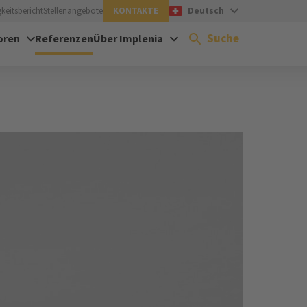
keitsbericht
Stellenangebote
KONTAKTE
Deutsch
Suche
oren
Referenzen
Über Implenia