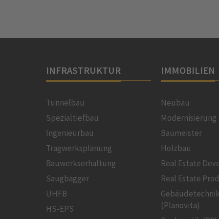
INFRASTRUKTUR
IMMOBILIEN
Tunnelbau
Neubau
Spezialtiefbau
Modernisierung
Ingenieurbau
Baumeister
Tragwerksplanung
Holzbau
Bauwerkserhaltung
Real Estate De
Saugbagger
Real Estate Pro
UHFB
Gebäudetechni
(Planovita)
HS-EPS