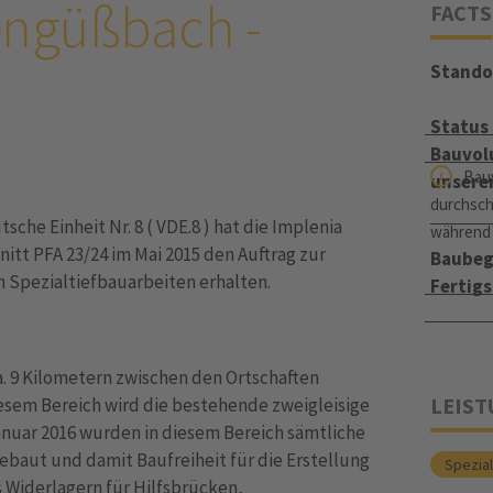
tengüßbach -
FACTS
Stando
Status
Bauvol
Bau
unsere
durchsch
he Einheit Nr. 8 ( VDE.8 ) hat die Implenia
während
tt PFA 23/24 im Mai 2015 den Auftrag zur
Baubeg
Spezialtiefbauarbeiten erhalten.
Fertigs
ca. 9 Kilometern zwischen den Ortschaften
LEIS
esem Bereich wird die bestehende zweigleisige
Januar 2016 wurden in diesem Bereich sämtliche
baut und damit Baufreiheit für die Erstellung
Spezial
Widerlagern für Hilfsbrücken,