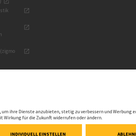
)
stik
n
 (zigmo
KARRIERE
RECHTLIC
Karriere bei Implenia
Impressum
onen
Jobs Schweiz
Datenschutz
vestment
Berufserfahrene
Cookie- und 
Richtlinie
ns
Lernende
Cookie-Einst