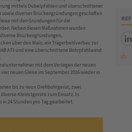
erung mittels Dübelpfählen und überschnittener
 sowie diverser Brückengründungen geschaffen.
REF
eise mit den Gründungen für die
den. Neben diesen Maßnahmen wurden
 diverse Brückengründungen,
ücken über den Main, ein Trägerbohlverbau zur
AB A73 und eine überschnittene Bohrpfahlwand
t.
neralunternehmer mit dem Verlegen der neuen
r vier neuen Gleise im September 2016 wieder in
amen bis zu neun Drehbohrgerät, zwei
verse Kleinstgeräte zum Einsatz. In
 in 24 Stunden pro Tag gearbeitet.