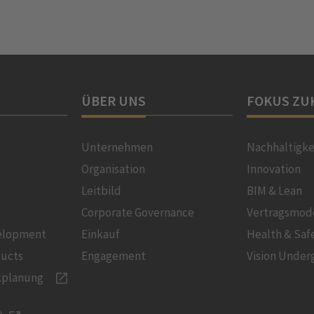
ÜBER UNS
FOKUS ZU
Unternehmen
Nachhaltigke
Organisation
Innovation
Leitbild
BIM & Lean
Corporate Governance
Vertragsmod
velopment
Einkauf
Health & Saf
ducts
Engagement
Vision Under
kplanung