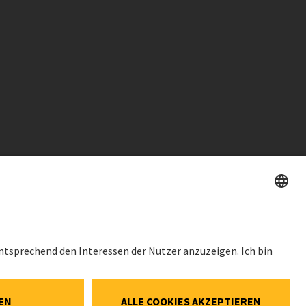
HES
AKTIENKURS
SWX: Implenia AG
ISIN: CH0023868554
62,30 CHF
Social-Media-
0,00 CHF
(0,00%)
ellungen