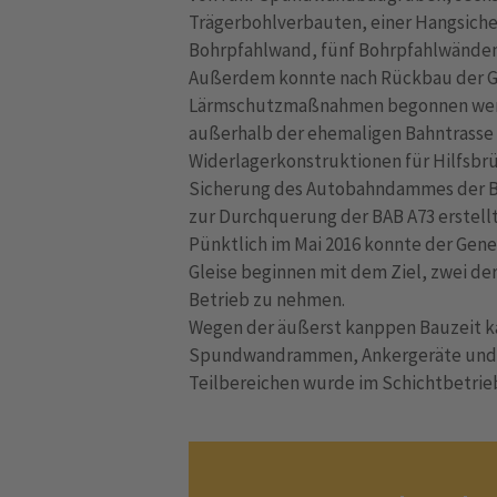
Trägerbohlverbauten, einer Hangsich
Bohrpfahlwand, fünf Bohrpfahlwänden
Außerdem konnte nach Rückbau der Gl
Lärmschutzmaßnahmen begonnen wer
außerhalb der ehemaligen Bahntrasse
Widerlagerkonstruktionen für Hilfsbr
Sicherung des Autobahndammes der B
zur Durchquerung der BAB A73 erstell
Pünktlich im Mai 2016 konnte der Ge
Gleise beginnen mit dem Ziel, zwei de
Betrieb zu nehmen.
Wegen der äußerst kanppen Bauzeit k
Spundwandrammen, Ankergeräte und di
Teilbereichen wurde im Schichtbetrieb