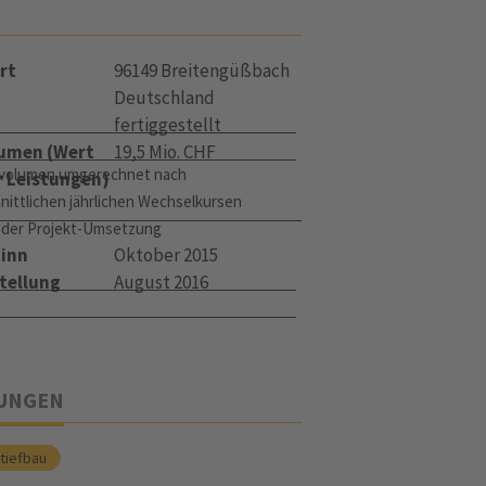
rt
96149 Breitengüßbach
Deutschland
fertiggestellt
umen (Wert
19,5 Mio. CHF
volumen umgerechnet nach
r Leistungen)
nittlichen jährlichen Wechselkursen
 der Projekt-Umsetzung
inn
Oktober 2015
tellung
August 2016
TUNGEN
tiefbau