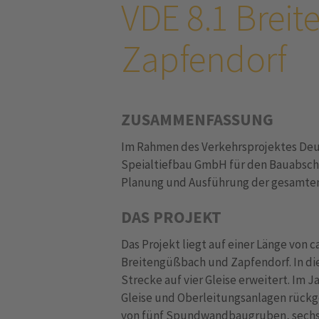
VDE 8.1 Brei
Zapfendorf
ZUSAMMENFASSUNG
Im Rahmen des Verkehrsprojektes Deutsc
Speialtiefbau GmbH für den Bauabschni
Planung und Ausführung der gesamten 
DAS PROJEKT
Das Projekt liegt auf einer Länge von 
Breitengüßbach und Zapfendorf. In di
Strecke auf vier Gleise erweitert. Im 
Gleise und Oberleitungsanlagen rückge
von fünf Spundwandbaugruben, sechs 