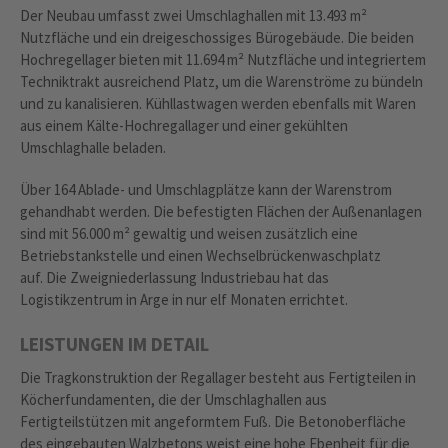
Der Neubau umfasst zwei Umschlaghallen mit 13.493 m²
Nutzfläche und ein dreigeschossiges Bürogebäude. Die beiden
Hochregellager bieten mit 11.694 m² Nutzfläche und integriertem
Techniktrakt ausreichend Platz, um die Warenströme zu bündeln
und zu kanalisieren. Kühllastwagen werden ebenfalls mit Waren
aus einem Kälte-Hochregallager und einer gekühlten
Umschlaghalle beladen.
Über 164 Ablade- und Umschlagplätze kann der Warenstrom
gehandhabt werden. Die befestigten Flächen der Außenanlagen
sind mit 56.000 m² gewaltig und weisen zusätzlich eine
Betriebstankstelle und einen Wechselbrückenwaschplatz
auf. Die Zweigniederlassung Industriebau hat das
Logistikzentrum in Arge in nur elf Monaten errichtet.
LEISTUNGEN IM DETAIL
Die Tragkonstruktion der Regallager besteht aus Fertigteilen in
Köcherfundamenten, die der Umschlaghallen aus
Fertigteilstützen mit angeformtem Fuß. Die Betonoberfläche
des eingebauten Walzbetons weist eine hohe Ebenheit für die