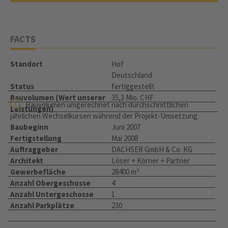
FACTS
Standort
Hof
Deutschland
Status
fertiggestellt
Bauvolumen (Wert unserer
35,3 Mio. CHF
Bauvolumen umgerechnet nach durchschnittlichen
Leistungen)
jährlichen Wechselkursen während der Projekt-Umsetzung
Baubeginn
Juni 2007
Fertigstellung
Mai 2008
Auftraggeber
DACHSER GmbH & Co. KG
Architekt
Löser + Körner + Partner
Gewerbefläche
28400 m²
Anzahl Obergeschosse
4
Anzahl Untergeschosse
1
Anzahl Parkplätze
230