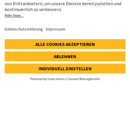
Cookie- und Social-Media-Richtlinie
Cookie-Einstellungen
Speak Up Line
AKTIENKURS
SWX: Implenia AG
ISIN: CH0023868554
61,90 CHF
-0,40 CHF
(-0,64%)
Details
© 2026 Implenia AG