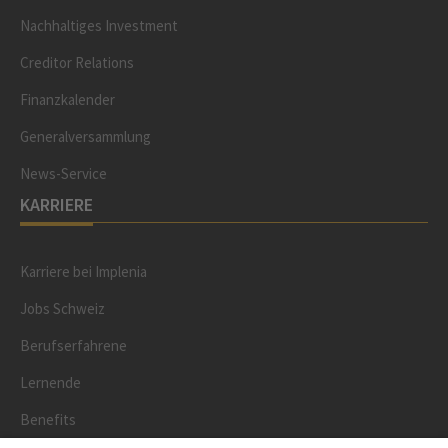
Nachhaltiges Investment
Creditor Relations
Finanzkalender
Generalversammlung
News-Service
KARRIERE
Karriere bei Implenia
Jobs Schweiz
Berufserfahrene
Lernende
Benefits