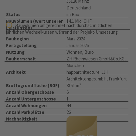
55120 Mainz
Deutschland
Status
im Bau
Bauvolumen (Wert unserer
14,1 Mio. CHF
Bauvolumen umgerechnet nach durchschnittlichen
Leistungen)
jährlichen Wechselkursen während der Projekt-Umsetzung
Baubeginn
März 2024
Fertigstellung
Januar 2026
Nutzung
Wohnen, Büro
Bauherrschaft
ZH Rheinwiesen GmbH&Co.KG,
München
Architekt
happarchitecture. JJH
Architektenges. mbH, Frankfurt
Bruttogrundfläche (BGF)
8151 m²
Anzahl Obergeschosse
6
Anzahl Untergeschosse
1
Anzahl Wohnungen
44
Anzahl Parkplätze
26
Nachhaltigkeit