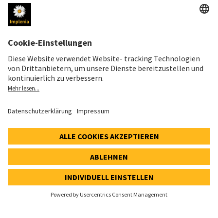
RECHTLICHES
Impressum
Datenschutz
Cookie- und Social-Media-Richtlinie
Cookie-Einstellungen
Speak Up Line
AKTIENKURS
SWX: Implenia AG
ISIN: CH0023868554
62,80 CHF
-0,40 CHF
(-0,63%)
Details