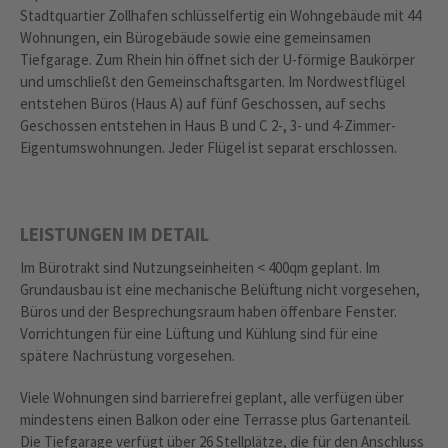
Stadtquartier Zollhafen schlüsselfertig ein Wohngebäude mit 44
Wohnungen, ein Bürogebäude sowie eine gemeinsamen
Tiefgarage. Zum Rhein hin öffnet sich der U-förmige Baukörper
und umschließt den Gemeinschaftsgarten. Im Nordwestflügel
entstehen Büros (Haus A) auf fünf Geschossen, auf sechs
Geschossen entstehen in Haus B und C 2-, 3- und 4-Zimmer-
Eigentumswohnungen. Jeder Flügel ist separat erschlossen.
LEISTUNGEN IM DETAIL
Im Bürotrakt sind Nutzungseinheiten < 400qm geplant. Im
Grundausbau ist eine mechanische Belüftung nicht vorgesehen,
Büros und der Besprechungsraum haben öffenbare Fenster.
Vorrichtungen für eine Lüftung und Kühlung sind für eine
spätere Nachrüstung vorgesehen.
Viele Wohnungen sind barrierefrei geplant, alle verfügen über
mindestens einen Balkon oder eine Terrasse plus Gartenanteil.
Die Tiefgarage verfügt über 26 Stellplätze, die für den Anschluss