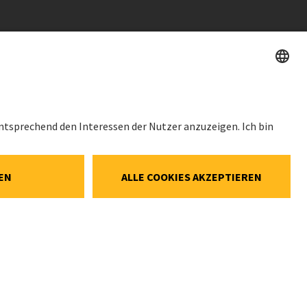
HES
AKTIENKURS
SWX: Implenia AG
ISIN: CH0023868554
erklärung
62,30 CHF
Social-Media-
0,00 CHF
(0,00%)
ellungen
Details
e