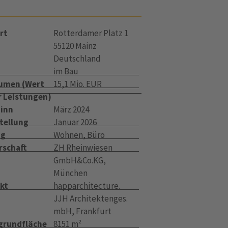
rt
Rotterdamer Platz 1
55120 Mainz
Deutschland
im Bau
umen (Wert
15,1 Mio. EUR
r Leistungen)
inn
März 2024
tellung
Januar 2026
ng
Wohnen, Büro
rschaft
ZH Rheinwiesen
GmbH&Co.KG,
München
kt
happarchitecture.
JJH Architektenges.
mbH, Frankfurt
grundfläche
8151 m²