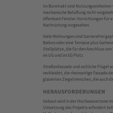
Im Bürotrakt sind Nutzungseinheiten 
mechanische Belüftung nicht vorgese
öffenbare Fenster. Vorrichtungen für e
Nachrüstung vorgesehen.
Viele Wohnungen sind barrierefrei gep
Balkon oder eine Terrasse plus Gartena
Stellplätze, die für den Anschluss vo
im UG und im EG Platz.
Straßenfassade und seitliche Flügel 
verkleidet, die rheinseitige Fassade 
glasierten Ziegelriemchen, die auch 
HERAUSFORDERUNGEN
Gebaut wird in der Hochwasserzone m
Umsetzung des Projekts erfordert tei