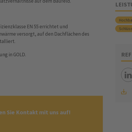
tzverhältnisse auf dem Baufeld.
LEIS
Hochb
izienzklasse EN 55 errichtet und
Schlüs
nwärme versorgt, auf den Dachflächen des
alliert.
REF
ung in GOLD.
n Sie Kontakt mit uns auf!