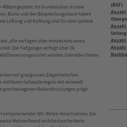
(BGF)
< 400qm geplant. Im Grundausbau ist eine
Anzahl
hen, Büros und der Besprechungsraum haben
Oberge
ine Lüftung und Kühlung sind für eine spätere
Anzahl
Unterg
Anzahl
lant, alle verfügen über mindestens einen
Anzahl
nteil. Die Tiefgarage verfügt über 26
Nachha
n Wallboxen vorgerüstet werden. Fahrräder finden
werden mit graugrünen Ziegelriemchen
des mittleren Gebäuderiegels mit reinweiß
die geschwungenen Balkonbrüstungen prägt.
it entsprechender WU-Beton-Konstruktion. Die
lweise Mehraufwand an Arbeitssicherheits-