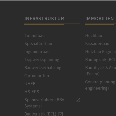
INFRASTRUKTUR
IMMOBILIEN
Tunnelbau
Hochbau
Spezialtiefbau
Fassadenbau
Ingenieurbau
Holzbau Engine
Tragwerksplanung
Baulogistik (BCL
Bauwerkserhaltung
Bauphysik & Aku
(Encira)
Carbonbeton
Generalplanung
UHFB
engineering)
HS-EPS
Spannverfahren (BBV
Systems)
Baulogistik (BCL)