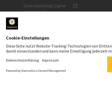
Generalplanung (zigmo
engineering)
MEDIEN
INVESTOREN
Newsroom
Aktienkurs
Medienkontakt
Social Media
Downloads für Medien
News-Service