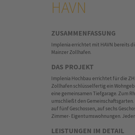
HAVN
ZUSAMMENFASSUNG
Implenia errichtet mit HAVN bereits d
Mainzer Zollhafen.
DAS PROJEKT
Implenia Hochbau errichtet für die Z
Zollhafen schlüsselfertig ein Wohng
eine gemeinsamen Tiefgarage. Zum Rhe
umschließt den Gemeinschaftsgarten.
auf fünf Geschossen, auf sechs Geschos
Zimmer- Eigentumswohnungen. Jeder Fl
LEISTUNGEN IM DETAIL