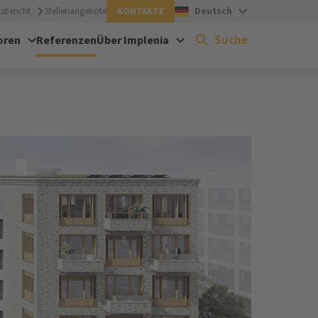
sbericht
Stellenangebote
KONTAKTE
Deutsch
Suche
oren
Referenzen
Über Implenia