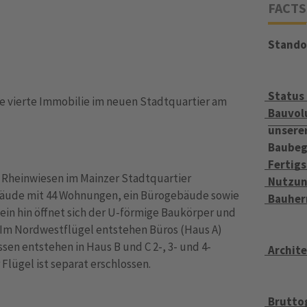
FACTS
Stando
Status
ie vierte Immobilie im neuen Stadtquartier am
Bauvol
unsere
Baubeg
Fertigs
H Rheinwiesen im Mainzer Stadtquartier
Nutzu
ebäude mit 44 Wohnungen, ein Bürogebäude sowie
Bauher
in hin öffnet sich der U-förmige Baukörper und
 Im Nordwestflügel entstehen Büros (Haus A)
sen entstehen in Haus B und C 2-, 3- und 4-
Archite
ügel ist separat erschlossen.
Brutto