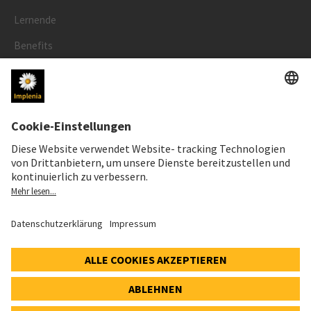
Lernende
Benefits
RECHTLICHES
Impressum
Datenschutz
Cookie- und Social-Media-Richtlinie
Cookie-Einstellungen
Speak Up Line
AKTIENKURS
SWX: Implenia AG
ISIN: CH0023868554