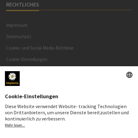
RECHTLICHES
Impressum
Datenschutz
Cookie- und Social-Media-Richtlinie
Cookie-Einstellungen
Speak Up Line
AKTIENKURS
SWX: Implenia AG
ISIN: CH0023868554
62,30 CHF
-0,40 CHF
(-0,64%)
Details