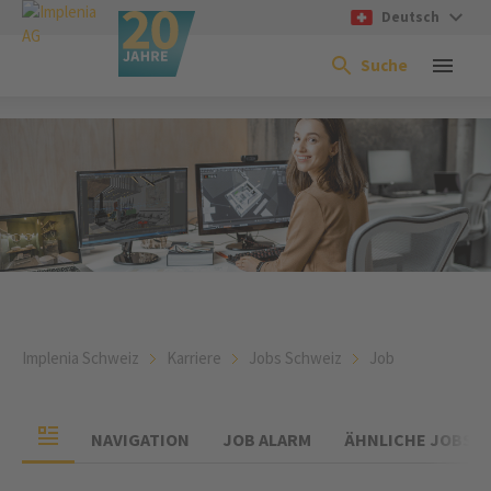
Deutsch
Suche
Implenia Schweiz
Karriere
Jobs Schweiz
Job
NAVIGATION
JOB ALARM
ÄHNLICHE JOBS