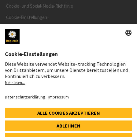
Cookie- und Social-Media-Richtlinie
Cookie-Einstellungen
Speak Up Line
AKTIENKURS
SWX: Implenia AG
ISIN: CH0023868554
62,30 CHF
0,00 CHF
(0,00%)
Details
© 2026 Implenia AG