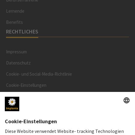
Lernende
Benefits
RECHTLICHES
Impressum
Datenschutz
Cookie- und Social-Media-Richtlinie
Cookie-Einstellungen
Speak Up Line
AKTIENKURS
SWX: Implenia AG
ISIN: CH0023868554