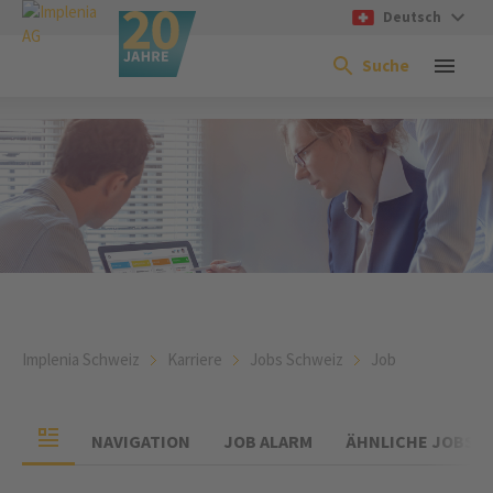
Deutsch
Suche
Implenia Schweiz
Karriere
Jobs Schweiz
Job
NAVIGATION
JOB ALARM
ÄHNLICHE JOBS