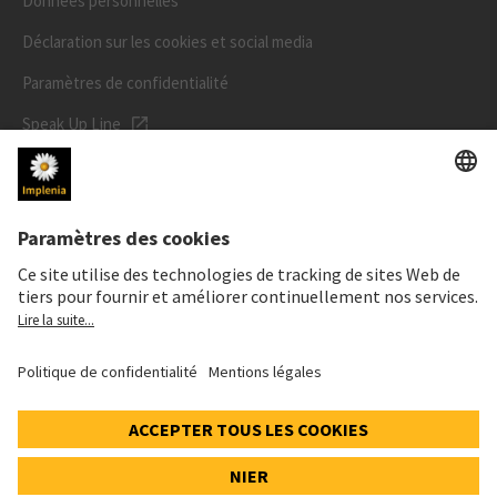
Données personnelles
Déclaration sur les cookies et social media
Paramètres de confidentialité
Speak Up Line
PRIX DE L'ACTION
SWX: Implenia AG
ISIN: CH0023868554
62,30 CHF
0,00 CHF
(0,00%)
Details
© 2026 Implenia AG