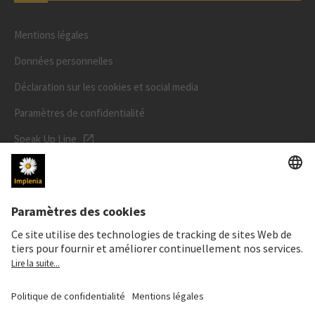
Mentions légales
Données personnelles
Déclaration sur les cookies et social media
Paramètres de confidentialité
Speak Up Line
PRIX DE L'ACTION
SWX: Implenia AG
ISIN: CH0023868554
62,30 CHF
0,00 CHF
(0,00%)
Details