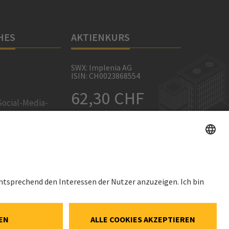
HES
AKTIENKURS
SWX: Implenia AG
ISIN: CH0023868554
62,30 CHF
Social-Media-
0,00 CHF
(0,00%)
ellungen
Details
e