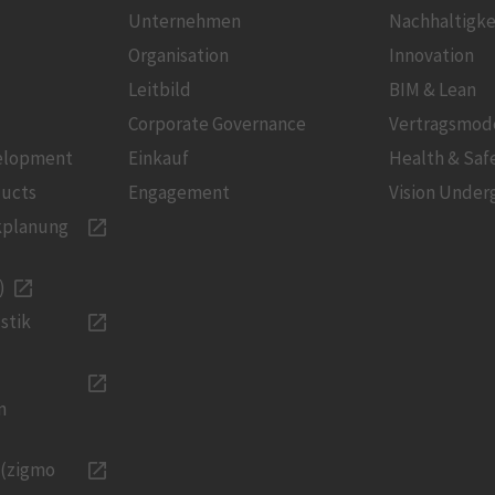
Unternehmen
Nachhaltigke
Organisation
Innovation
Leitbild
BIM & Lean
Corporate Governance
Vertragsmod
velopment
Einkauf
Health & Saf
ducts
Engagement
Vision Under
kplanung
)
stik
n
 (zigmo