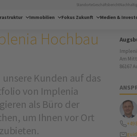
ndort
Standorte
Geschäftsbericht
Nachhaltig
frastruktur
Immobilien
Fokus Zukunft
Medien & Invest
D
ADRE
plenia Hochbau
Augsb
Implen
Am Mitt
86167 A
 unsere Kunden auf das
ANSP
folio von Implenia
gieren als Büro der
hen, um Ihnen vor Ort
+49 
zubieten.
gui