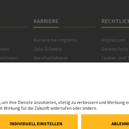
KARRIERE
RECHTLIC
Karriere bei Implenia
Impressum
onen
Jobs Schweiz
Datenschutz
vestment
Berufserfahrene
Cookie- und 
Richtlinie
ns
Lernende
Cookie-Einst
Benefits
Speak Up Lin
mlung