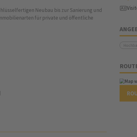
Visi
chlüsselfertigen Neubau bis zur Sanierung und
mobilienarten für private und öffentliche
ANGE
Hochba
ROUT
N
RO