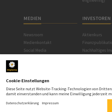
engineering)
MEDIEN
INVESTOREN
Newsroom
Aktienkurs
Medienkontakt
Finanzpublikati
Social Media
Nachhaltiges In
Downloads für Medien
Creditor Relatio
News-Service
Finanzkalender
Generalversam
News-Service