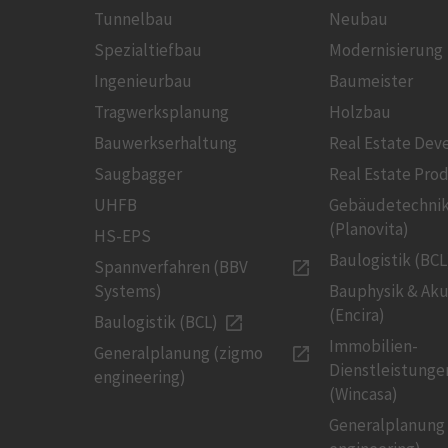
Tunnelbau
Neubau
Spezialtiefbau
Modernisierung
Ingenieurbau
Baumeister
Tragwerksplanung
Holzbau
Bauwerkserhaltung
Real Estate De
Saugbagger
Real Estate Pro
UHFB
Gebäudetechni
(Planovita)
HS-EPS
Baulogistik (BCL
Spannverfahren (BBV
Systems)
Bauphysik & Aku
(Encira)
Baulogistik (BCL)
Immobilien-
Generalplanung (zigmo
Dienstleistunge
engineering)
(Wincasa)
Generalplanung