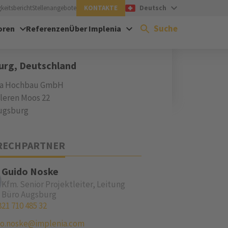
keitsbericht
Stellenangebote
KONTAKTE
Deutsch
Suche
oren
Referenzen
Über Implenia
SSE
urg, Deutschland
ia Hochbau GmbH
leren Moos 22
ugsburg
RECHPARTNER
Guido Noske
Kfm. Senior Projektleiter, Leitung
Büro Augsburg
821 710 485 32
do.noske@implenia.com