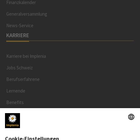
Finanzkalender
Generalversammlung
News-Service
KARRIERE
Karriere bei Implenia
Jobs Schweiz
Berufserfahrene
Lernende
Benefits
RECHTLICHES
Impressum