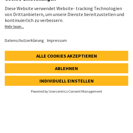
Datenschutz
Cookie- und Social-Media-Richtlinie
Cookie-Einstellungen
Speak Up Line
AKTIENKURS
SWX: Implenia AG
ISIN: CH0023868554
62,30 CHF
-0,40 CHF
(-0,64%)
Details