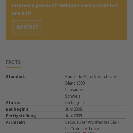
Interesse geweckt? Nehmen Sie Kontakt mit
uns auf!
KONTAKT
FACTS
Standort
Route de Marin Vers-chez-les-
Blanc 1000
Lausanne
Schweiz
Status
fertiggestellt
Baubeginn
Juni 2008
Fertigstellung
Juni 2009
Architekt
Lecouturier Architectes Sàrl -
La Croix-sur-Lutry