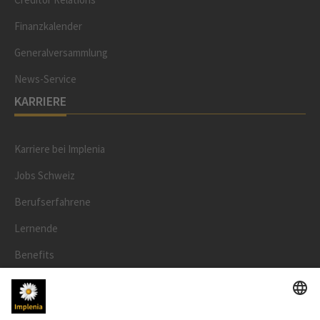
Finanzkalender
Generalversammlung
News-Service
KARRIERE
Karriere bei Implenia
Jobs Schweiz
Berufserfahrene
Lernende
Benefits
RECHTLICHES