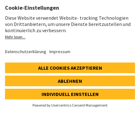
Impressum
Datenschutz
Cookie- und Social-Media-Richtlinie
Cookie-Einstellungen
Speak Up Line
AKTIENKURS
SWX: Implenia AG
ISIN: CH0023868554
62,30 CHF
-0,40 CHF
(-0,64%)
Details