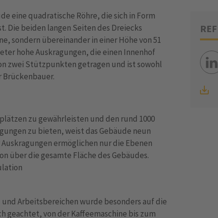
de eine quadratische Röhre, die sich in Form
sst. Die beiden langen Seiten des Dreiecks
REF
ne, sondern übereinander in einer Höhe von 51
Meter hohe Auskragungen, die einen Innenhof
on zwei Stützpunkten getragen und ist sowohl
er Brückenbauer.
splätzen zu gewährleisten und den rund 1000
gungen zu bieten, weist das Gebäude neun
r Auskragungen ermöglichen nur die Ebenen
ation über die gesamte Fläche des Gebäudes.
ulation
 und Arbeitsbereichen wurde besonders auf die
 geachtet, von der Kaffeemaschine bis zum