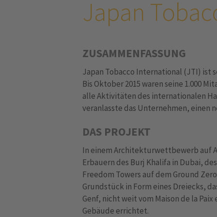
Japan Tobacc
ZUSAMMENFASSUNG
Japan Tobacco International (JTI) ist 
Bis Oktober 2015 waren seine 1.000 Mit
alle Aktivitäten des internationalen H
veranlasste das Unternehmen, einen n
DAS PROJEKT
In einem Architekturwettbewerb auf 
Erbauern des Burj Khalifa in Dubai, d
Freedom Towers auf dem Ground Zero i
Grundstück in Form eines Dreiecks, da
Genf, nicht weit vom Maison de la Paix
Gebäude errichtet.