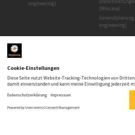
Dienstleistunge
engineering)
(Wincasa)
Generalplanung
engineering)
MEDIEN
INVESTOREN
Newsroom
Aktienkurs
Medienkontakt
Finanzpublikati
Social Media
Nachhaltiges In
Downloads für Medien
Creditor Relatio
News-Service
Finanzkalender
Generalversam
News-Service