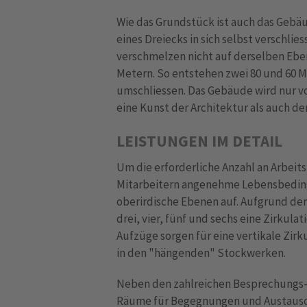
Wie das Grundstück ist auch das Gebäu
eines Dreiecks in sich selbst verschlie
verschmelzen nicht auf derselben Ebe
Metern. So entstehen zwei 80 und 60 
umschliessen. Das Gebäude wird nur v
eine Kunst der Architektur als auch d
LEISTUNGEN IM DETAIL
Um die erforderliche Anzahl an Arbeit
Mitarbeitern angenehme Lebensbedin
oberirdische Ebenen auf. Aufgrund de
drei, vier, fünf und sechs eine Zirkul
Aufzüge sorgen für eine vertikale Zirk
in den "hängenden" Stockwerken.
Neben den zahlreichen Besprechungs-
Räume für Begegnungen und Austausch