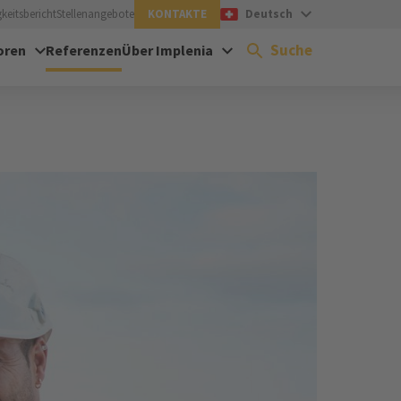
keitsbericht
Stellenangebote
KONTAKTE
Deutsch
Suche
oren
Referenzen
Über Implenia