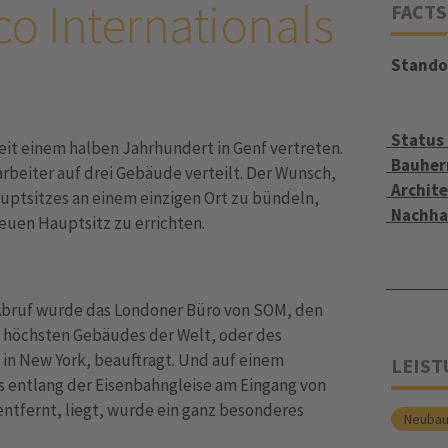
o Internationals
FACTS
Stando
Status
seit einem halben Jahrhundert in Genf vertreten.
Bauher
arbeiter auf drei Gebäude verteilt. Der Wunsch,
Archite
auptsitzes an einem einzigen Ort zu bündeln,
Nachha
euen Hauptsitz zu errichten.
Abruf wurde das Londoner Büro von SOM, den
es höchsten Gebäudes der Welt, oder des
n New York, beauftragt. Und auf einem
LEIS
s entlang der Eisenbahngleise am Eingang von
 entfernt, liegt, wurde ein ganz besonderes
Neuba