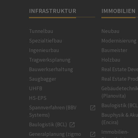
INFRASTRUKTUR
IMMOBILIEN
Tunnelbau
Neubau
Spezialtiefbau
Modernisierung
Ingenieurbau
Baumeister
Tragwerksplanung
Holzbau
Bauwerkserhaltung
Real Estate De
Saugbagger
Real Estate Pro
UHFB
Gebäudetechni
(Planovita)
HS-EPS
Baulogistik (BCL
Spannverfahren (BBV
Systems)
Bauphysik & Aku
(Encira)
Baulogistik (BCL)
Immobilien-
Generalplanung (zigmo