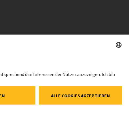
HES
AKTIENKURS
SWX: Implenia AG
ISIN: CH0023868554
62,30 CHF
Social-Media-
0,00 CHF
(0,00%)
ellungen
Details
e