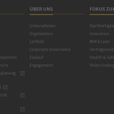
ÜBER UNS
FOKUS ZU
Unternehmen
Nachhaltigke
Organisation
Innovation
Leitbild
BIM & Lean
Corporate Governance
Vertragsmod
velopment
Einkauf
Health & Saf
ducts
Engagement
Vision Under
kplanung
)
stik