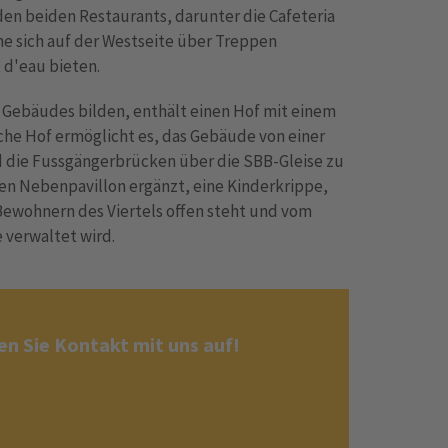
den beiden Restaurants, darunter die Cafeteria
e sich auf der Westseite über Treppen
 d'eau bieten.
s Gebäudes bilden, enthält einen Hof mit einem
iche Hof ermöglicht es, das Gebäude von einer
 die Fussgängerbrücken über die SBB-Gleise zu
en Nebenpavillon ergänzt, eine Kinderkrippe,
Bewohnern des Viertels offen steht und vom
 verwaltet wird.
n Sie Kontakt mit uns auf!