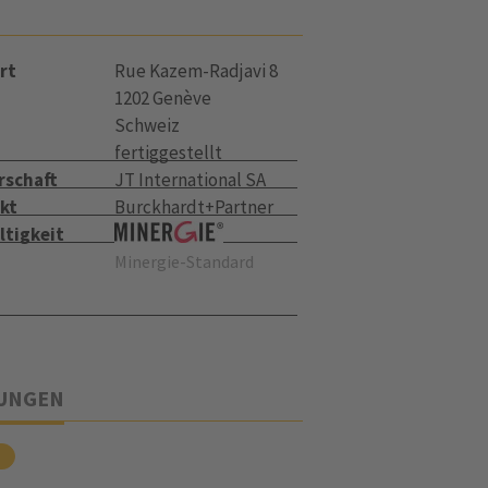
rt
Rue Kazem-Radjavi 8
1202 Genève
Schweiz
fertiggestellt
rschaft
JT International SA
kt
Burckhardt+Partner
ltigkeit
Minergie-Standard
TUNGEN
u