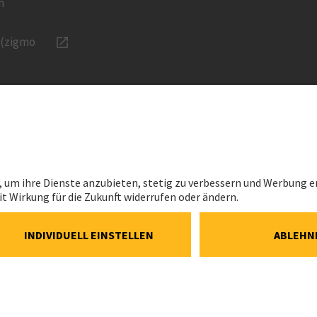
n
 (zigmo
KARRIERE
RECHTLIC
Karriere bei Implenia
Impressum
onen
Jobs Schweiz
Datenschutz
vestment
Berufserfahrene
Cookie- und 
Richtlinie
ns
Lernende
Cookie-Einst
Benefits
Speak Up Lin
mlung