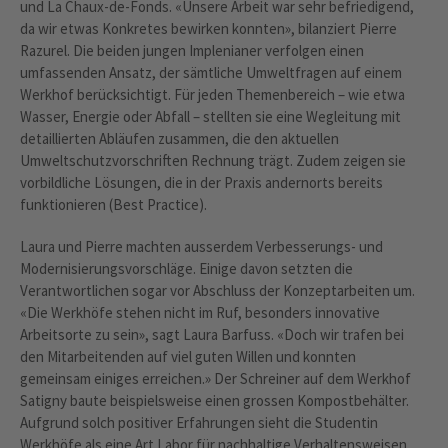
und La Chaux-de-Fonds. «Unsere Arbeit war sehr befriedigend,
da wir etwas Konkretes bewirken konnten», bilanziert Pierre
Razurel. Die beiden jungen Implenianer verfolgen einen
umfassenden Ansatz, der sämtliche Umweltfragen auf einem
Werkhof berücksichtigt. Für jeden Themenbereich – wie etwa
Wasser, Energie oder Abfall – stellten sie eine Wegleitung mit
detaillierten Abläufen zusammen, die den aktuellen
Umweltschutzvorschriften Rechnung trägt. Zudem zeigen sie
vorbildliche Lösungen, die in der Praxis andernorts bereits
funktionieren (Best Practice).
Laura und Pierre machten ausserdem Verbesserungs- und
Modernisierungsvorschläge. Einige davon setzten die
Verantwortlichen sogar vor Abschluss der Konzeptarbeiten um.
«Die Werkhöfe stehen nicht im Ruf, besonders innovative
Arbeitsorte zu sein», sagt Laura Barfuss. «Doch wir trafen bei
den Mitarbeitenden auf viel guten Willen und konnten
gemeinsam einiges erreichen.» Der Schreiner auf dem Werkhof
Satigny baute beispielsweise einen grossen Kompostbehälter.
Aufgrund solch positiver Erfahrungen sieht die Studentin
Werkhöfe als eine Art Labor für nachhaltige Verhaltensweisen.