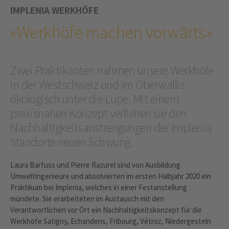
IMPLENIA WERKHÖFE
«Werkhöfe machen vorwärts»
Zwei Praktikanten nahmen unsere Werkhöfe
in der Westschweiz und im Oberwallis
ökologisch unter die Lupe. Mit einem
praxisnahen Konzept verliehen sie den
Nachhaltigkeitsanstrengungen der Implenia
Standorte neuen Schwung.
Laura Barfuss und Pierre Razurel sind von Ausbildung
Umweltingenieure und absolvierten im ersten Halbjahr 2020 ein
Praktikum bei Implenia, welches in einer Festanstellung
mündete. Sie erarbeiteten im Austausch mit den
Verantwortlichen vor Ort ein Nachhaltigkeitskonzept für die
Werkhöfe Satigny, Echandens, Fribourg, Vétroz, Niedergesteln