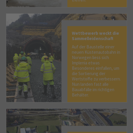
Wettbewerb weckt die
Sammelleidenschaft
Auf der Baustelle einer
neuen Küstenautobahn in
Norwegen liess sich
Implenia etwas
Besonderes einfallen, um
die Sortierung der
Wertstoffe zu verbessern.
Nun landen fast alle
Bauabfälle im richtigen
Behälter.