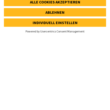
Cookie-Einstellungen
Speak Up Line
AKTIENKURS
SWX: Implenia AG
ISIN: CH0023868554
62,70 CHF
-0,50 CHF
(-0,79%)
Details
© 2026 Implenia AG