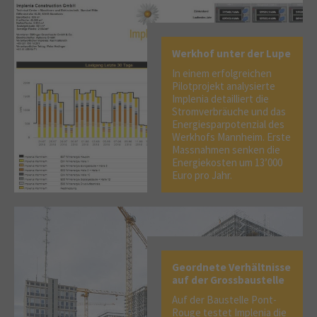
Werkhof unter der Lupe
In einem erfolgreichen
Pilotprojekt analysierte
Implenia detailliert die
Stromverbräuche und das
Energiesparpotenzial des
Werkhofs Mannheim. Erste
Massnahmen senken die
Energiekosten um 13’000
Euro pro Jahr.
Geordnete Verhältnisse
auf der Grossbaustelle
Auf der Baustelle Pont-
Rouge testet Implenia die