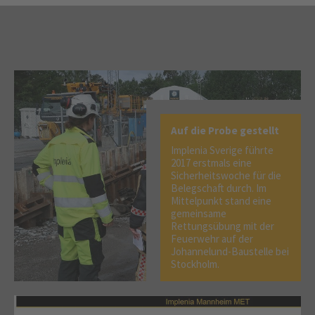
Auf die Probe gestellt
Implenia Sverige führte
2017 erstmals eine
Sicherheitswoche für die
Belegschaft durch. Im
Mittelpunkt stand eine
gemeinsame
Rettungsübung mit der
Feuerwehr auf der
Johannelund-Baustelle bei
Stockholm.