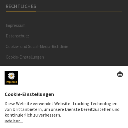
RECHTLICHES
Impressum
Datenschutz
Cookie- und Social-Media-Richtlinie
Cookie-Einstellungen
Speak Up Line
AKTIENKURS
SWX: Implenia AG
ISIN: CH0023868554
62,30 CHF
0,00 CHF
(0,00%)
Details