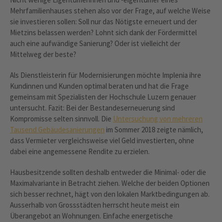
Mehrfamilienhauses stehen also vor der Frage, auf welche Weise
sie investieren sollen: Soll nur das Nötigste erneuert und der
Mietzins belassen werden? Lohnt sich dank der Fördermittel
auch eine aufwändige Sanierung? Oder ist vielleicht der
Mittelweg der beste?
Als Dienstleisterin für Modernisierungen möchte Implenia ihre
Kundinnen und Kunden optimal beraten und hat die Frage
gemeinsam mit Spezialisten der Hochschule Luzern genauer
untersucht. Fazit: Bei der Bestandeserneuerung sind
Kompromisse selten sinnvoll. Die
Untersuchung von mehreren
Tausend Gebäudesanierungen
im Sommer 2018 zeigte nämlich,
dass Vermieter vergleichsweise viel Geld investierten, ohne
dabei eine angemessene Rendite zu erzielen.
Hausbesitzende sollten deshalb entweder die Minimal- oder die
Maximalvariante in Betracht ziehen. Welche der beiden Optionen
sich besser rechnet, hägt von den lokalen Marktbedingungen ab.
Ausserhalb von Grossstädten herrscht heute meist ein
Überangebot an Wohnungen. Einfache energetische