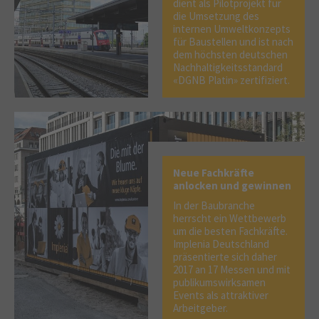
dient als Pilotprojekt für
die Umsetzung des
internen Umweltkonzepts
für Baustellen und ist nach
dem höchsten deutschen
Nachhaltigkeitsstandard
«DGNB Platin» zertifiziert.
Neue Fachkräfte
anlocken und gewinnen
In der Baubranche
herrscht ein Wettbewerb
um die besten Fachkräfte.
Implenia Deutschland
präsentierte sich daher
2017 an 17 Messen und mit
publikumswirksamen
Events als attraktiver
Arbeitgeber.