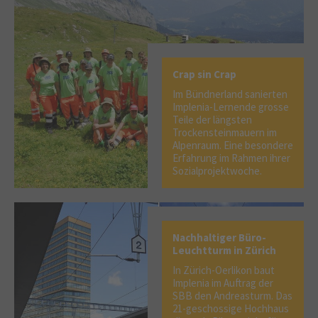
Crap sin Crap
Im Bündnerland sanierten
Implenia-Lernende grosse
Teile der längsten
Trockensteinmauern im
Alpenraum. Eine besondere
Erfahrung im Rahmen ihrer
Sozialprojektwoche.
Nachhaltiger Büro-
Leuchtturm in Zürich
In Zürich-Oerlikon baut
Implenia im Auftrag der
SBB den Andreasturm. Das
21-geschossige Hochhaus