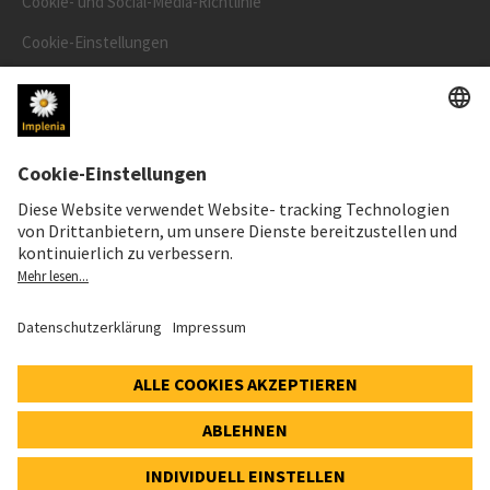
Cookie- und Social-Media-Richtlinie
Cookie-Einstellungen
Speak Up Line
AKTIENKURS
SWX: Implenia AG
ISIN: CH0023868554
62,30 CHF
0,00 CHF
(0,00%)
Details
© 2026 Implenia AG