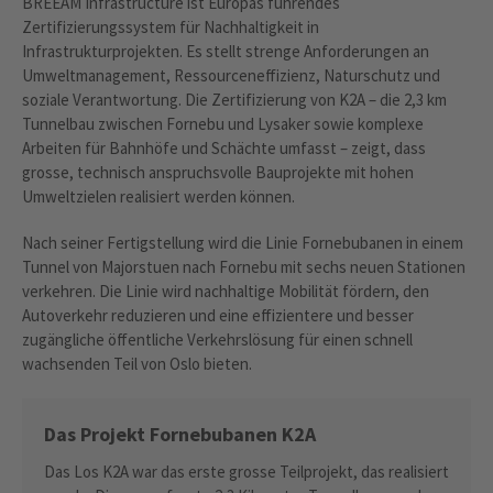
BREEAM Infrastructure ist Europas führendes
Zertifizierungssystem für Nachhaltigkeit in
Infrastrukturprojekten. Es stellt strenge Anforderungen an
Umweltmanagement, Ressourceneffizienz, Naturschutz und
soziale Verantwortung. Die Zertifizierung von K2A – die 2,3 km
Tunnelbau zwischen Fornebu und Lysaker sowie komplexe
Arbeiten für Bahnhöfe und Schächte umfasst – zeigt, dass
grosse, technisch anspruchsvolle Bauprojekte mit hohen
Umweltzielen realisiert werden können.
Nach seiner Fertigstellung wird die Linie Fornebubanen in einem
Tunnel von Majorstuen nach Fornebu mit sechs neuen Stationen
verkehren. Die Linie wird nachhaltige Mobilität fördern, den
Autoverkehr reduzieren und eine effizientere und besser
zugängliche öffentliche Verkehrslösung für einen schnell
wachsenden Teil von Oslo bieten.
Das Projekt Fornebubanen K2A
Das Los K2A war das erste grosse Teilprojekt, das realisiert