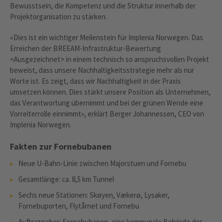
Bewusstsein, die Kompetenz und die Struktur innerhalb der
Projektorganisation zu stärken.
«Dies ist ein wichtiger Meilenstein für Implenia Norwegen. Das
Erreichen der BREEAM-Infrastruktur-Bewertung
<Ausgezeichnet> in einem technisch so anspruchsvollen Projekt
beweist, dass unsere Nachhaltigkeitsstrategie mehr als nur
Worte ist. Es zeigt, dass wir Nachhaltigkeit in der Praxis
umsetzen können. Dies stärkt unsere Position als Unternehmen,
das Verantwortung übernimmt und bei der grünen Wende eine
Vorreiterrolle einnimmt», erklärt Berger Johannessen, CEO von
Implenia Norwegen.
Fakten zur Fornebubanen
Neue U-Bahn-Linie zwischen Majorstuen und Fornebu
Gesamtlänge: ca. 8,5 km Tunnel
Sechs neue Stationen: Skøyen, Vækerø, Lysaker,
Fornebuporten, Flytårnet und Fornebu
Auftraggeber: Fornebubanen, eine kommunale Behörde der