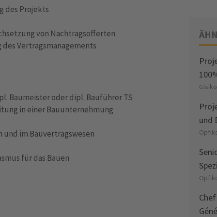
g des Projekts
chsetzung von Nachtragsofferten
ÄHN
 des Vertragsmanagements
Proj
100
Gisik
ipl. Baumeister oder dipl. Bauführer TS
Proj
leitung in einer Bauunternehmung
und 
Opfik
n und im Bauvertragswesen
Senio
smus für das Bauen
Spez
Opfik
Chef
Géné