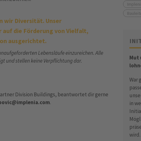
Implen
Bauleit
 wir Diversität. Unser
 auf die Förderung von Vielfalt,
ion ausgerichtet.
INI
 unaufgeforderten Lebensläufe einzureichen. Alle
Mut
t und stellen keine Verpflichtung dar.
lohn
War 
pass
artner Division Buildings, beantwortet dir gerne
unse
popovic@implenia.com
.
in w
Init
Mögli
präs
wird.