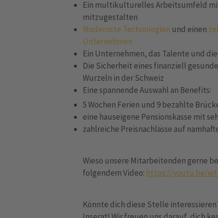
Ein multikulturelles Arbeitsumfeld m
mitzugestalten
Modernste Technologien
und einen
ze
Unternehmen
Ein Unternehmen, das Talente und die
Die Sicherheit eines finanziell gesund
Wurzeln in der Schweiz
Eine spannende Auswahl an Benefits:
5 Wochen Ferien und 9 bezahlte Brüc
eine hauseigene Pensionskasse mit se
zahlreiche Preisnachlässe auf namhaft
Wieso unsere Mitarbeitenden gerne bei 
folgendem Video:
https://youtu.be/wt
Könnte dich diese Stelle interessieren
Inserat! Wir freuen uns darauf, dich k