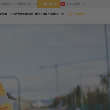
keitsbericht
Stellenangebote
KONTAKTE
Deutsch
Suche
oren
Referenzen
Über Implenia