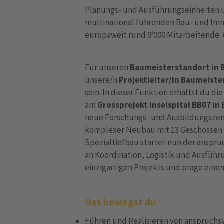
Planungs- und Ausführungseinheiten u
multinational führenden Bau- und Im
europaweit rund 9‘000 Mitarbeitende.
Für unseren
Baumeisterstandort in 
unsere/n
Projektleiter/in Baumeiste
sein. In dieser Funktion erhältst du d
am
Grossprojekt Inselspital BB07 in
neue Forschungs- und Ausbildungszent
komplexer Neubau mit 13 Geschossen 
Spezialtiefbau startet nun der anspr
an Koordination, Logistik und Ausführu
einzigartigen Projekts und präge ein
Das bewegst du
Führen und Realisieren von anspruch