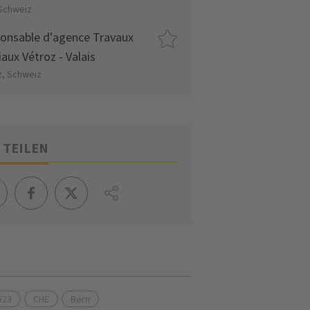
 Schweiz
onsable d'agence Travaux
aux Vétroz - Valais
z, Schweiz
 TEILEN
523
CHE
Bern