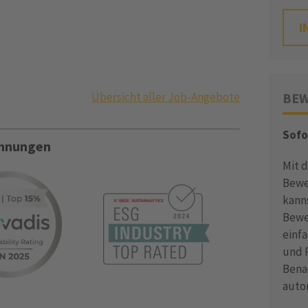
I
Übersicht aller Job-Angebote
BEW
Sofo
ichnungen
Mit 
Bewe
kann
Bewe
einf
und P
Bena
auto