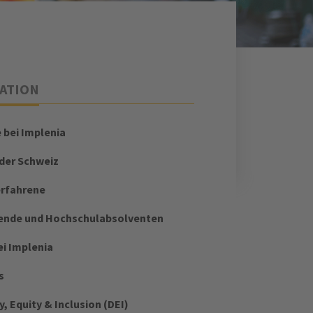
ATION
e bei Implenia
 der Schweiz
erfahrene
ende und Hochschulabsolventen
ei Implenia
s
y, Equity & Inclusion (DEI)