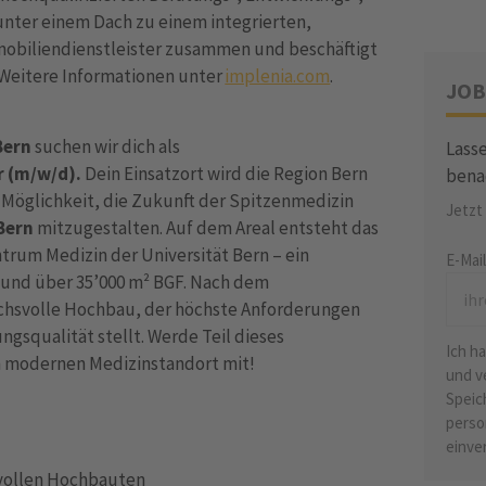
nter einem Dach zu einem integrierten,
mobiliendienstleister zusammen und beschäftigt
 Weitere Informationen unter
implenia.com
.
JOB
Bern
suchen wir dich als
Lasse
r (m/w/d).
Dein Einsatzort wird die Region Bern
bena
ie Möglichkeit, die Zukunft der Spitzenmedizin
Jetzt
 Bern
mitzugestalten. Auf dem Areal entsteht das
rum Medizin der Universität Bern – ein
E-Mai
und über 35’000 m² BGF. Nach dem
uchsvolle Hochbau, der höchste Anforderungen
ngsqualität stellt. Werde Teil dieses
Ich h
en modernen Medizinstandort mit!
und v
Speic
perso
einve
svollen Hochbauten