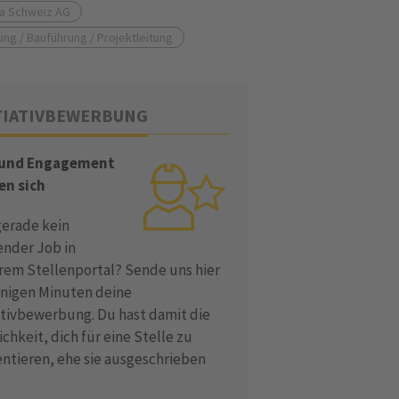
ia Schweiz AG
ung / Bauführung / Projektleitung
TIATIVBEWERBUNG
 und Engagement
en sich
gerade kein
ender Job in
rem Stellenportal? Sende uns hier
enigen Minuten deine
iativbewerbung. Du hast damit die
chkeit, dich für eine Stelle zu
entieren, ehe sie ausgeschrieben