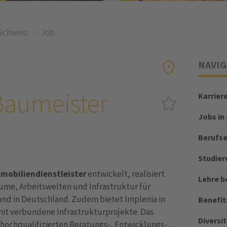
Schweiz
Job
NAVIG
 Baumeister
Karrier
Jobs in
Berufs
Studier
mobiliendienstleister
entwickelt, realisiert
Lehre b
ume, Arbeitswelten und Infrastruktur für
und in Deutschland. Zudem bietet Implenia in
Benefit
it verbundene Infrastrukturprojekte. Das
Diversit
ochqualifizierten Beratungs-, Entwicklungs-,