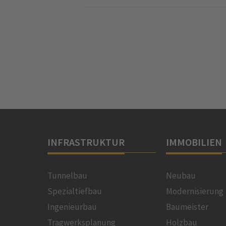
INFRASTRUKTUR
IMMOBILIEN
Tunnelbau
Neubau
Spezialtiefbau
Modernisierung
Ingenieurbau
Baumeister
Tragwerksplanung
Holzbau