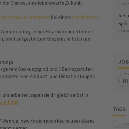
it der Chance, eine lebenswerte Zukunft
Sion,
Resp
itgemässen Arbeitsplatz
bei einem
nachhaltigen
Spéci
Vétro
 Weiterbildung seiner Mitarbeitenden fördert
en, breit aufgestellten Konzerns mit starken
JOB
kentage
hr gutem Deckungsgrad und 3 Beitragsstufen
e Anbieter von Produkt- und Dienstleistungen
uns arbeiten, sagen sie dir gleich selbst in
uhlIfjJq8
TAGS
? Wenn ja, bewirb dich noch heute über dieses
Job 12
ennenzulernen.