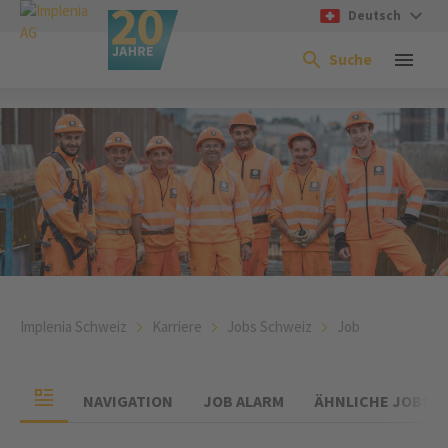
Deutsch
Suche
Implenia Schweiz
Karriere
Jobs Schweiz
Job
NAVIGATION
JOB ALARM
ÄHNLICHE JOBS