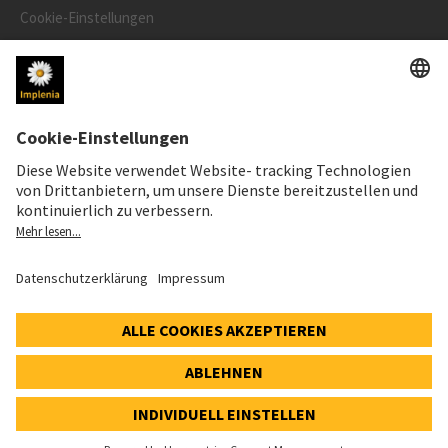
Cookie-Einstellungen
Speak Up Line
AKTIENKURS
SWX: Implenia AG
ISIN: CH0023868554
62,30 CHF
0,00 CHF
(0,00%)
Details
© 2026 Implenia AG