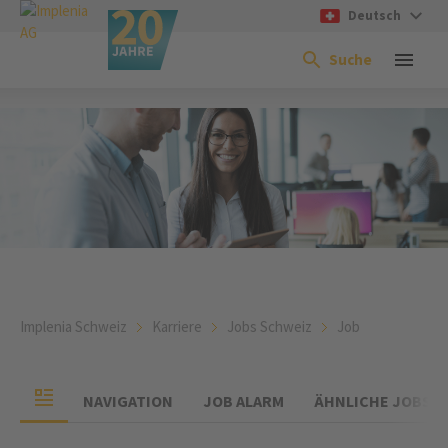
Deutsch
Suche
Implenia Schweiz
Karriere
Jobs Schweiz
Job
NAVIGATION
JOB ALARM
ÄHNLICHE JOBS