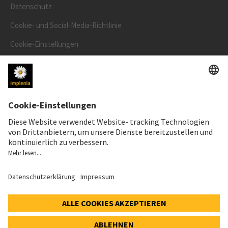
Datenschutz
Cookie- und Social-Media-Richtlinie
Cookie-Einstellungen
Speak Up Line
AKTIENKURS
SWX: Implenia AG
ISIN: CH0023868554
63,30 CHF
+0,10 CHF
(+0,16%)
Details