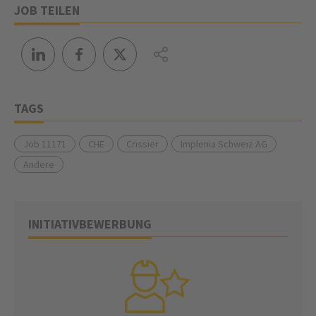
JOB TEILEN
TAGS
Job 11171
CHE
Crissier
Implenia Schweiz AG
Andere
INITIATIVBEWERBUNG