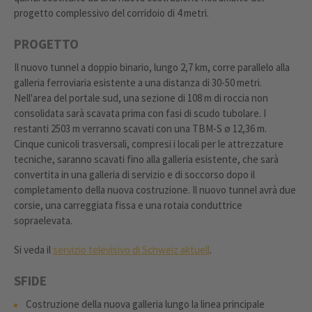
progetto complessivo del corridoio di 4 metri.
PROGETTO
Il nuovo tunnel a doppio binario, lungo 2,7 km, corre parallelo alla
galleria ferroviaria esistente a una distanza di 30-50 metri.
Nell'area del portale sud, una sezione di 108 m di roccia non
consolidata sarà scavata prima con fasi di scudo tubolare. I
restanti 2503 m verranno scavati con una TBM-S ø 12,36 m.
Cinque cunicoli trasversali, compresi i locali per le attrezzature
tecniche, saranno scavati fino alla galleria esistente, che sarà
convertita in una galleria di servizio e di soccorso dopo il
completamento della nuova costruzione. Il nuovo tunnel avrà due
corsie, una carreggiata fissa e una rotaia conduttrice
sopraelevata.
Si veda il
servizio televisivo di Schweiz aktuell
.
SFIDE
Costruzione della nuova galleria lungo la linea principale