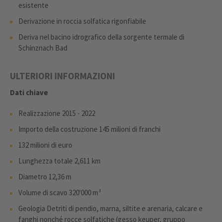
esistente
Derivazione in roccia solfatica rigonfiabile
Deriva nel bacino idrografico della sorgente termale di
Schinznach Bad
ULTERIORI INFORMAZIONI
Dati chiave
Realizzazione 2015 - 2022
Importo della costruzione 145 milioni di franchi
132 milioni di euro
Lunghezza totale 2,611 km
Diametro 12,36 m
Volume di scavo 320'000 m³
Geologia Detriti di pendio, marna, siltite e arenaria, calcare e
fanghi nonché rocce solfatiche (gesso keuper, gruppo