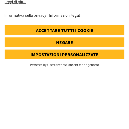
Impostazioni dei cookie
Speak Up Line
PREZZO DELL'AZIONE
SWX: Implenia AG
ISIN: CH0023868554
62,30 CHF
0,00 CHF
(0,00%)
Dettagli
© 2026 Implenia AG