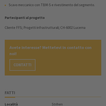
Scavo meccanico con TBM-S e rivestimento del segmento.
Partecipanti al progetto
Cliente FFS; Progetti infrastrutturali; CH-6002 Lucerna
Avete interesse? Mettetevi in contatto con
noi!
CONTATTI
FATTI
Località
Strihen