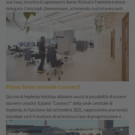
suo tour, incontra il capomastro Aaron Kreissl e l'amministratore
delegato Christoph Zimmermann, ottenendo così interessanti
informazioni di prima mano. Aaron ci dà un'idea delle pietre miliari
di Lokstadt finora raggiunte. Christoph ci parla del grattacielo in
legno "Rocket", un progetto unico nel suo genere, alto 100 metri.
Piano Sede centrale Connect
Qui noi di Implenia Holzbau abbiamo avuto la possibilità di essere
davvero creativi: Il piano "Connect" della sede centrale di
Implenia, in funzione dal settembre 2021, rappresenta una novità
mondiale ed è il risultato di un'intensa fase di progettazione e
sperimentazione. La nostra soluzione combina flessibilità,
estetica moderna e sostenibilità - e ci fornisce anche nuove