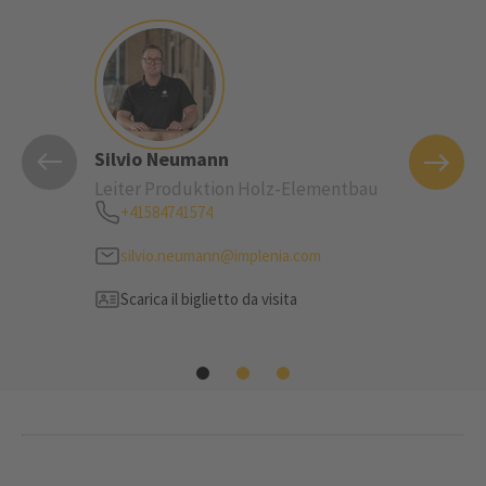
Silvio Neumann
Patric
Leiter Produktion Holz-Elementbau
Leiter 
+41584741574
+41 5
silvio.neumann@implenia.com
patr
Scarica il biglietto da visita
Link
Scari