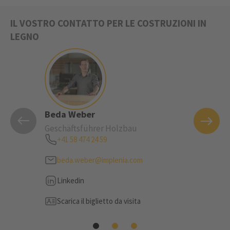
IL VOSTRO CONTATTO PER LE COSTRUZIONI IN
LEGNO
Beda Weber
Nils v
Geschäftsführer Holzbau
Leiter 
Elemen
+41 58 474 24 59
+41 5
beda.weber@implenia.com
nils
Linkedin
Link
Scarica il biglietto da visita
Scari