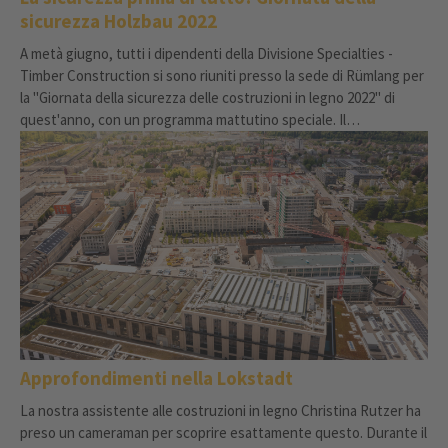
sicurezza Holzbau 2022
A metà giugno, tutti i dipendenti della Divisione Specialties -
Timber Construction si sono riuniti presso la sede di Rümlang per
la "Giornata della sicurezza delle costruzioni in legno 2022" di
quest'anno, con un programma mattutino speciale. Il
responsabile della sicurezza per le costruzioni in legno, Silvio
Neumann, ha organizzato anche quest'anno un corso di sicurezza
per tutti i dipendenti della sede di Rümlang. Il corso prevedeva
una messa in scena di un incidente e la presenza di ospiti come la
SUVA, il Care Team Thurgau e Werner Witschi, vittima di un
incidente che ora è su una sedia a rotelle.
Approfondimenti nella Lokstadt
La nostra assistente alle costruzioni in legno Christina Rutzer ha
preso un cameraman per scoprire esattamente questo. Durante il