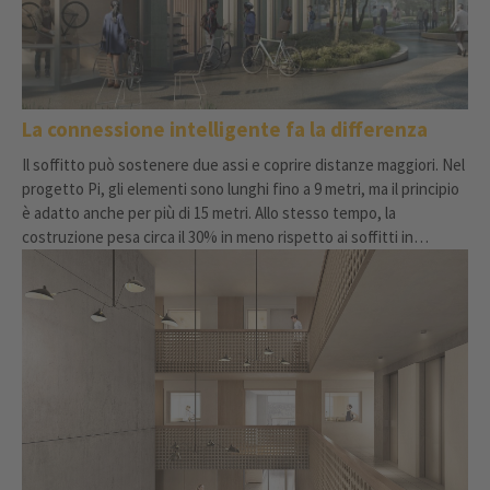
La connessione intelligente fa la differenza
Il soffitto può sostenere due assi e coprire distanze maggiori. Nel
progetto Pi, gli elementi sono lunghi fino a 9 metri, ma il principio
è adatto anche per più di 15 metri. Allo stesso tempo, la
costruzione pesa circa il 30% in meno rispetto ai soffitti in
calcestruzzo ed è molto più sottile delle strutture composite
convenzionali. Ciò consente di aggiungere, tra l'altro, un piano
supplementare e una fondazione massicciamente più piccola agli
80 metri di altezza del progetto di Zug.