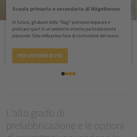
Scuola primaria e secondaria di Nägelimoos
In futuro, gli alunni della "Nägi" potranno imparare e
praticare sport in un ambiente interno particolarmente
piacevole: Solo nella prima fase di costruzione del nuovo
complesso scolastico, che comprende la doppia palestra e
l'edificio della scuola secondaria, sono stati utilizzati circa
PER SAPERNE DI PIÙ
2.300 m3 di legno.
L'alto grado di
prefabbricazione e le opzioni