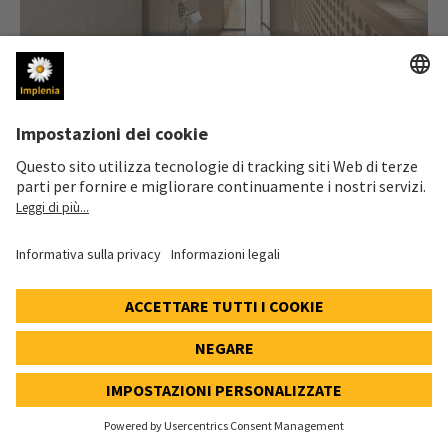
Progetto sostenibile da record
A partire dal 2022, Implenia, in qualità di costruttore in legno e
appaltatore generale, costruirà per Urban Assets Zug AG il
grattacielo in legno più alto della Svizzera, con i suoi 80 metri.
L'ambizioso progetto Pi riguarda innanzitutto la sostenibilità
sociale ed ecologica, sottolinea Gular Miller, project manager che
rappresenta il cliente presso Urban Assets Zug AG.