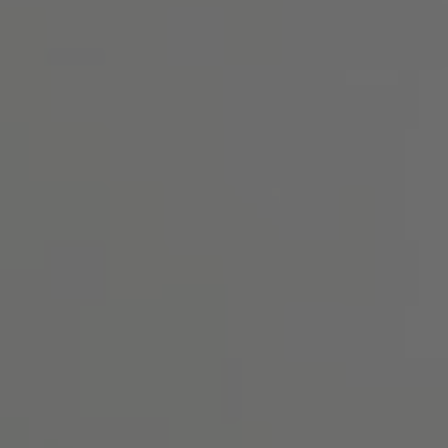
MEHR INFORMATIONEN
AKZEPTIEREN
powered by
Usercentrics Consent Management
Platform