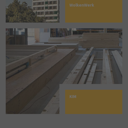
WolkenWerk
KIM