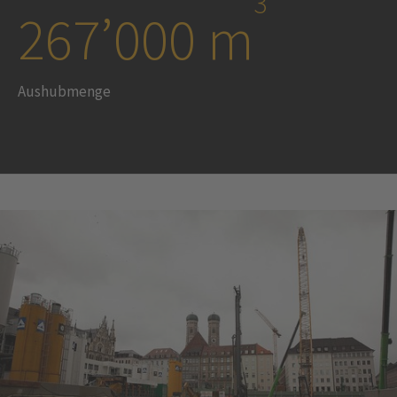
3
267’000 m
Aushubmenge