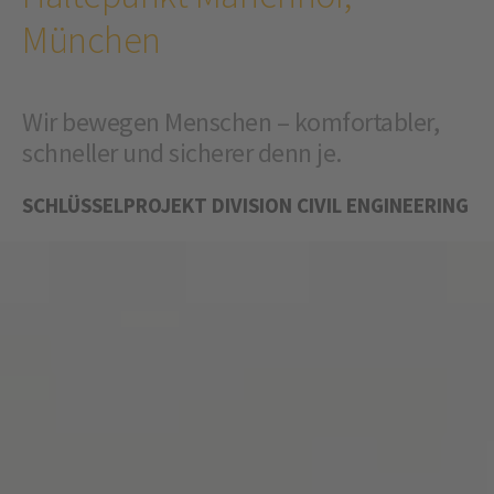
München
Wir bewegen Menschen – komfortabler,
schneller und sicherer denn je.
SCHLÜSSELPROJEKT DIVISION CIVIL ENGINEERING
WIR BENÖTIGEN IHRE ZUSTIMMUNG, UM
DEN YOUTUBE VIDEO-SERVICE ZU
LADEN!
Wir verwenden einen Service eines Drittanbieters,
um Videoinhalte einzubetten. Dieser Service kann
Daten zu Ihren Aktivitäten sammeln. Bitte lesen Sie
die Details durch und stimmen Sie der Nutzung des
Service zu, um dieses Video anzusehen.