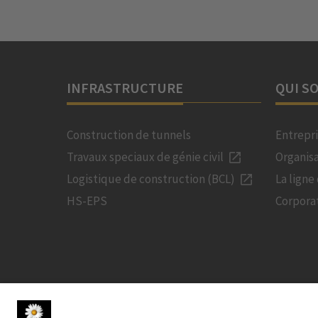
INFRASTRUCTURE
QUI S
Construction de tunnels
Entrepr
Travaux speciaux de génie civil
Organis
Logistique de construction (BCL)
La ligne
HS-EPS
Corpora