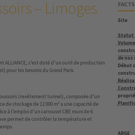
ssoirs – Limoges
FACTS
Site
Statut
Volume
constru
de nos 
t ALLIANCE, s’est doté d’un outil de production
Début d
) pour les besoins du Grand Paris.
constr
Réalisa
Constr
proprié
voussoirs (revêtement tunnel), composée d’un
Planifi
ace de stockage de 12 000 m² a une capacité de
râce à l’emploi d’un carrousel CBE muni de 6
ve permet de contrôler la température et
temps.
ARGE