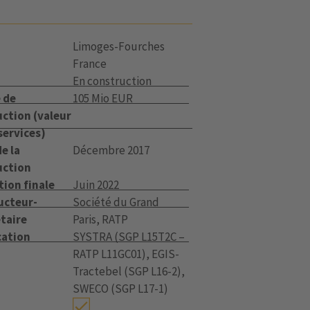
Limoges-Fourches
France
En construction
 de
105 Mio EUR
ction (valeur
services)
e la
Décembre 2017
uction
tion finale
Juin 2022
ucteur-
Société du Grand
taire
Paris, RATP
cation
SYSTRA (SGP L15T2C –
RATP L11GC01), EGIS-
Tractebel (SGP L16-2),
SWECO (SGP L17-1)