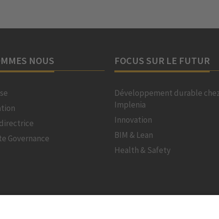
OMMES NOUS
FOCUS SUR LE FUTUR
ise
Développement durable che
Implenia
ation
Innovation
 directrice
BIM & Lean
te Governance
Health & Safety