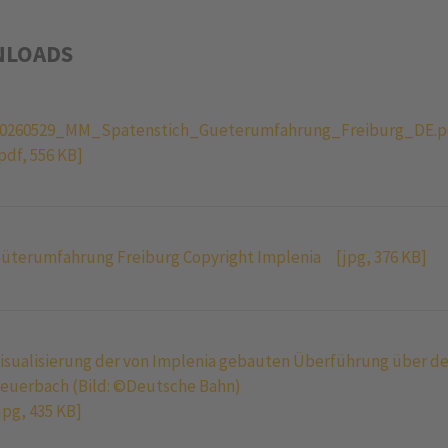
LOADS
0260529_MM_Spatenstich_Gueterumfahrung_Freiburg_DE.p
pdf, 556 KB]
üterumfahrung Freiburg Copyright Implenia
[jpg, 376 KB]
isualisierung der von Implenia gebauten Überführung über d
euerbach (Bild: ©Deutsche Bahn)
jpg, 435 KB]