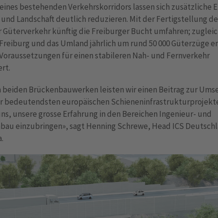
eines bestehenden Verkehrskorridors lassen sich zusätzliche E
 und Landschaft deutlich reduzieren. Mit der Fertigstellung de
 Güterverkehr künftig die Freiburger Bucht umfahren; zuglei
Freiburg und das Umland jährlich um rund 50 000 Güterzüge en
 Voraussetzungen für einen stabileren Nah- und Fernverkehr
ert.
n beiden Brückenbauwerken leisten wir einen Beitrag zur Ums
er bedeutendsten europäischen Schieneninfrastrukturprojekte
ns, unsere grosse Erfahrung in den Bereichen Ingenieur- und
bau einzubringen», sagt Henning Schrewe, Head ICS Deutsch
.