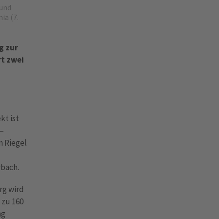
 und
ia (7.
g zur
rt zwei
kt ist
d–
n Riegel
bach.
rg wird
 zu 160
ng