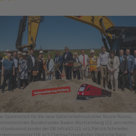
her Spatenstich für die neue Güterverkehrsstrecke: Nicole Razavi,
ministerin des Bundeslandes Baden-Württemberg (12. von rechts)
standsvorsitzender der DB InfraGO (11. v.r.); Patrick Schnieder,
rkehrsminister (10. v.r.); Clarissa Freundorfer, Deutsche Bahn