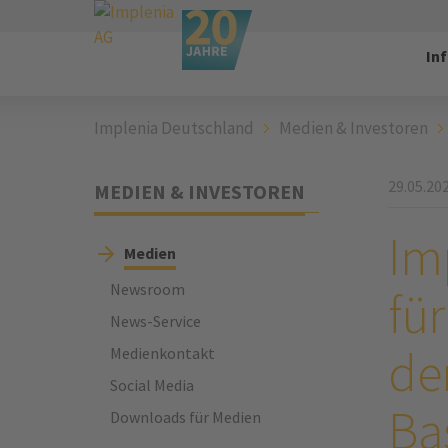
In
Implenia Deutschland
Medien & Investoren
29.05.20
MEDIEN & INVESTOREN
Im
Medien
Newsroom
fü
News-Service
de
Medienkontakt
Social Media
Ba
Downloads für Medien