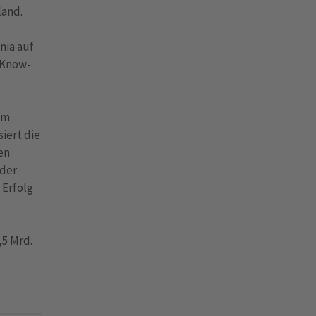
land.
nia auf
 Know-
em
iert die
en
 der
 Erfolg
,5 Mrd.