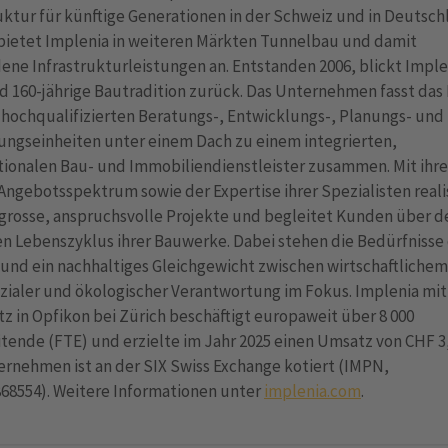
uktur für künftige Generationen in der Schweiz und in Deutsch
ietet Implenia in weiteren Märkten Tunnelbau und damit
ne Infrastrukturleistungen an. Entstanden 2006, blickt Imple
d 160-jährige Bautradition zurück. Das Unternehmen fasst das
 hochqualifizierten Beratungs-, Entwicklungs-, Planungs- und
ungseinheiten unter einem Dach zu einem integrierten,
tionalen Bau- und Immobiliendienstleister zusammen. Mit ihr
Angebotsspektrum sowie der Expertise ihrer Spezialisten realis
grosse, anspruchsvolle Projekte und begleitet Kunden über d
n Lebenszyklus ihrer Bauwerke. Dabei stehen die Bedürfnisse
nd ein nachhaltiges Gleichgewicht zwischen wirtschaftlichem
zialer und ökologischer Verantwortung im Fokus. Implenia mit
z in Opfikon bei Zürich beschäftigt europaweit über 8 000
tende (FTE) und erzielte im Jahr 2025 einen Umsatz von CHF 3
rnehmen ist an der SIX Swiss Exchange kotiert (IMPN,
68554). Weitere Informationen unter
implenia.com
.