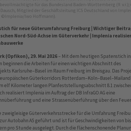
evollmächtigte für das Bundesland Baden-Württemberg (9. v.r.);
Dausch, Mitglied der Geschäftsleitung ICS Deutschland von Implen
ild: ©Implenia/Iwo Hoffmann).
tich für neue Güterumfahrung Freiburg | Wichtiger Beitra
schen Nord-Süd-Achse im Güterverkehr | Implenia realisie
nbauwerke
rk (Opfikon), 29. Mai 2026
– Mit dem heutigen Spatenstich in
 beginnen die Arbeiten für einen wichtigen Abschnitt des
ekts Karlsruhe–Basel im Raum Freiburg im Breisgau. Das Proje
s europäischen Güterkorridors Rotterdam–Köln–Basel–Mailan
m elf Kilometer langen Planfeststellungsabschnitt 8.1 zwische
h realisiert Implenia im Auftrag der DB InfraGO AG eine
hnüberführung und eine Strassenüberführung über den Feuer
e zweigleisige Güterverkehrsstrecke für die Umfahrung Freibu
 zur Autobahn A5 geführt und ist für Geschwindigkeiten von bis
ern pro Stunde ausgelegt. Durch die flächenschonende Planu