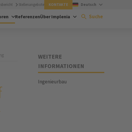
sbericht
Stellenangebote
KONTAKTE
Deutsch
Suche
oren
Referenzen
Über Implenia
ng
WEITERE
INFORMATIONEN
Ingenieurbau
f
–