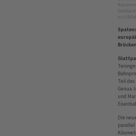
Konzernb
Gebhard 
v.r.) (B
Spatens
europäi
Brücke
Glattpa
Teningen
Bahnproj
Teil de
Genua. I
und Marc
Eisenba
Die neu
parallel
Kilomet