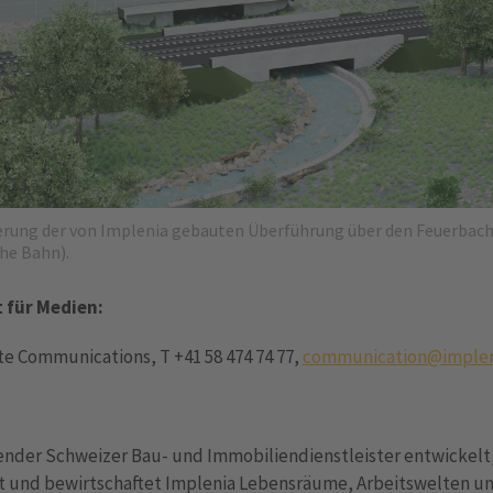
ierung der von Implenia gebauten Überführung über den Feuerbach 
he Bahn).
 für Medien:
e Communications, T +41 58 474 74 77,
communication@implen
render Schweizer Bau- und Immobiliendienstleister entwickelt
ert und bewirtschaftet Implenia Lebensräume, Arbeitswelten u