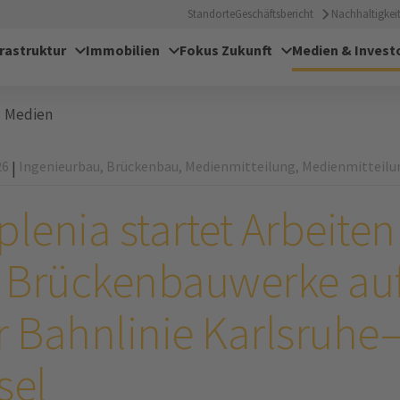
Standorte
Geschäftsbericht
Nachhaltigkeit
frastruktur
Immobilien
Fokus Zukunft
Medien & Invest
Medien
26
Ingenieurbau,
Brückenbau,
Medienmitteilung,
Medienmitteilu
|
plenia startet Arbeiten
r Brückenbauwerke au
r Bahnlinie Karlsruhe
sel