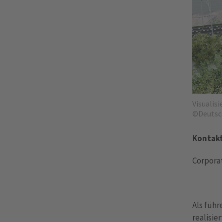
Visualis
©Deutsc
Kontakt
Corporat
Als füh
realisi