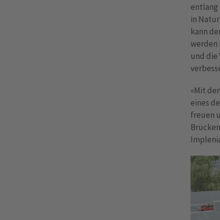
entlang 
in Natur
kann der
werden 
und die
verbess
«Mit de
eines d
freuen u
Brücken
Implenia