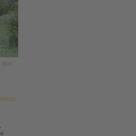
(Bild:
ia.com
,
nd