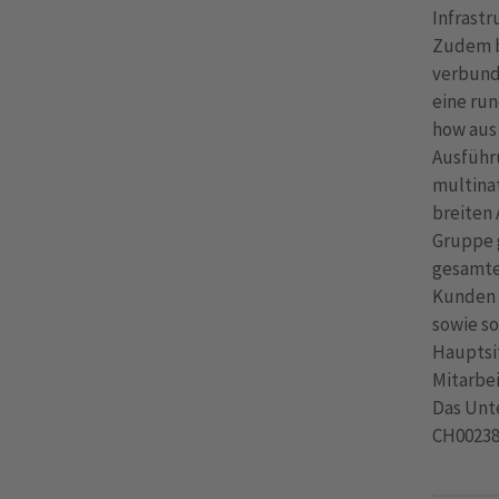
Infrastr
Zudem b
verbunde
eine run
how aus
Ausführ
multina
breiten 
Gruppe 
gesamte
Kunden u
sowie so
Hauptsit
Mitarbei
Das Unte
CH00238