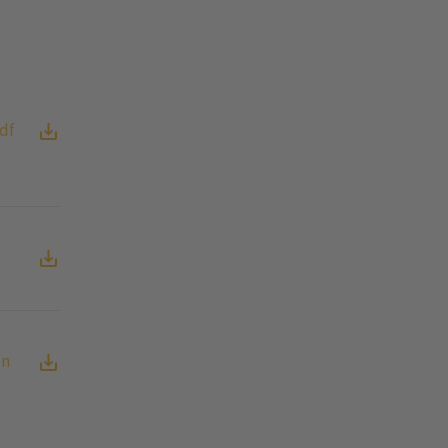
df
en