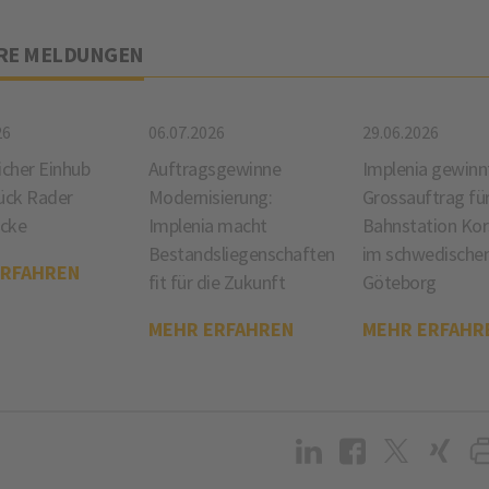
RE MELDUNGEN
26
06.07.2026
29.06.2026
icher Einhub
Auftragsgewinne
Implenia gewinn
ück Rader
Modernisierung:
Grossauftrag fü
cke
Implenia macht
Bahnstation Ko
Bestandsliegenschaften
im schwedische
ERFAHREN
fit für die Zukunft
Göteborg
MEHR ERFAHREN
MEHR ERFAHR