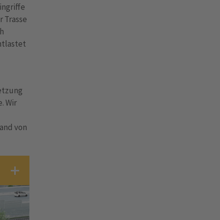
ingriffe
r Trasse
ch
tlastet
etzung
. Wir
land von